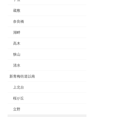
蔵敷
奈良橋
湖畔
高木
狭山
清水
新青梅街道以南
上北台
桜が丘
立野