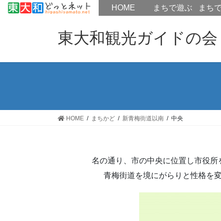
HOME
HOME
まちで遊ぶ
まち
コ
ナ
ン
ビ
東大和観光ガイドの会
テ
ゲ
ン
ー
ツ
シ
へ
ョ
ス
ン
キ
に
ッ
移
HOME
まちかど
新青梅街道以南
中央
プ
動
名の通り、市の中央に位置し市役所
青梅街道を境にがらりと性格を