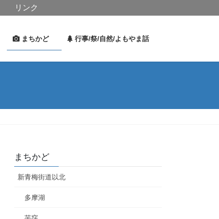
リンク
史
まちかど
行事/祭/自然/よもやま話
まちかど
新青梅街道以北
多摩湖
芋窪