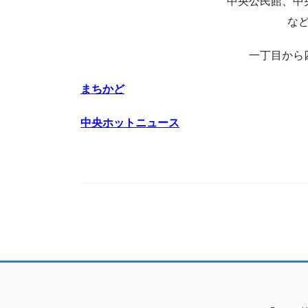
中央公民館、中
な
一丁目から
まちかど
中央ホットニュース