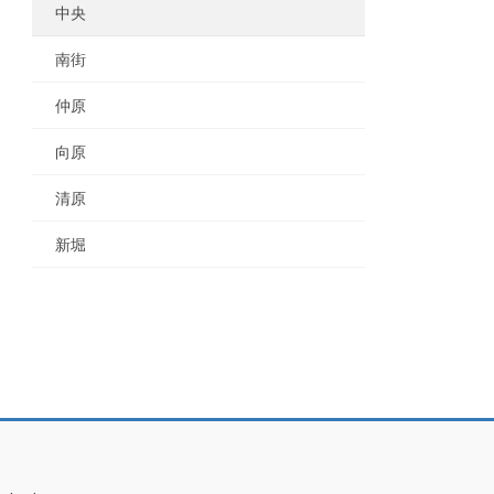
中央
南街
仲原
向原
清原
新堀