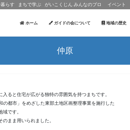
で暮らす
まちで学ぶ
がいこくじん
みんなのブロ
イベント
グ
ホーム
ガイドの会について
地域の歴
仲原
に入ると住宅が広がる独特の雰囲気を持つまちです。
調和の都市」をめざした東部土地区画整理事業を施行した
地域です。
そのまま用いられました。