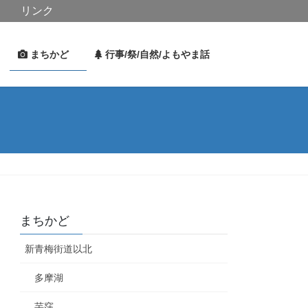
リンク
史
まちかど
行事/祭/自然/よもやま話
まちかど
新青梅街道以北
多摩湖
芋窪