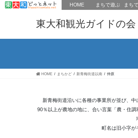
HOME
HOME
まちで遊ぶ
まち
コ
ナ
ン
ビ
東大和観光ガイドの会
テ
ゲ
ン
ー
ツ
シ
へ
ョ
ス
ン
キ
に
ッ
移
HOME
まちかど
新青梅街道以南
仲原
プ
動
新青梅街道沿いに各種の事業所が並び、中
90％以上が農地の地に、合い言葉「農・住
町名は旧小字が