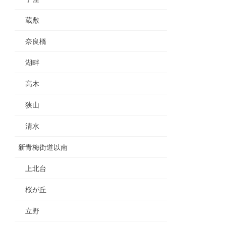
蔵敷
奈良橋
湖畔
高木
狭山
清水
新青梅街道以南
上北台
桜が丘
立野