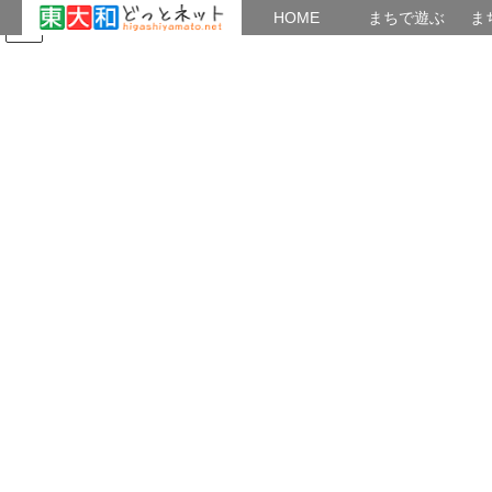
HOME
HOME
まちで遊ぶ
ま
コ
ナ
まちで学ぶ
がいこくじん
みんなのブログ
イベント
四季の風景
ン
ビ
テ
ゲ
ン
ー
行事・風景など
ツ
シ
へ
ョ
ス
ン
HOME
行事・風景など
玉川上水駅周辺の風景１１２
キ
に
ッ
移
プ
動
2019年1月21日
/ 最終更新日時 :
2019年1月21日
teisinwa
行事・風景など
玉川上水駅周辺の風景１１２
玉川上水駅の立体交差