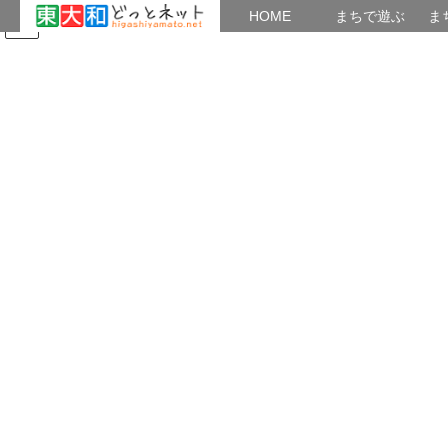
HOME
HOME
まちで遊ぶ
ま
コ
ナ
まちで学ぶ
がいこくじん
みんなのブログ
イベント
四季の風景
ン
ビ
テ
ゲ
ン
ー
公園・農園
ツ
シ
へ
ョ
ス
ン
HOME
公園・農園
やっぱり温暖化か・・
キ
に
ッ
移
プ
動
2020年2月6日
/ 最終更新日時 :
2020年2月6日
狭山のサヤちゃん
公園・農園
やっぱり温暖化か・・
先日、狭山公園に行ってみた。
すでに桜の蕾が大きくなっていた、
昨年より一週間ほど早いように思う。