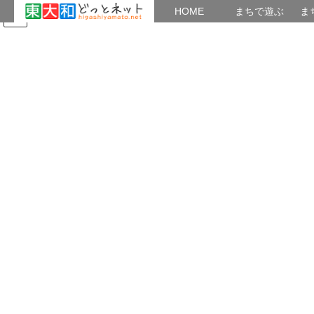
HOME
HOME
まちで遊ぶ
ま
コ
ナ
まちで学ぶ
がいこくじん
みんなのブログ
イベント
ン
ビ
テ
ゲ
ン
ー
どっとネットの会について
ツ
シ
へ
ョ
ス
ン
HOME
どっとネットの会について
キ
に
ッ
移
プ
動
私たちのめざすもの
私たち東大和どっとネットの会は「ネット時代のまちおこし」に
取組んでいます。
主な2つの活動は、地域の情報発信と地域のシニアへのデジタル活
用支援です。
■ 東大和どっとネットからの地域情報の発信
・東大和の魅力をブログで発信します