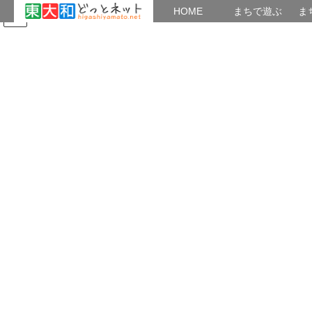
HOME
HOME
まちで遊ぶ
ま
コ
ナ
まちで学ぶ
がいこくじん
みんなのブログ
イベント
ン
ビ
テ
ゲ
ン
ー
2024年9月
ツ
シ
へ
ョ
ス
ン
HOME
2024年9月
キ
に
ッ
移
プ
動
2024年9月30日
どっとネットプラスニュース
【10～12月のスマホ講座】初心者のスマ
ホ講座
スマートフォンの基本操作、マップ、音声入力、LINEの基本操
作、などを学びます。東大和どっとネットの会が主催する「初心
者のためのスマホ講座」(無料)です。スマホをお持ちの方は、誰で
も一度は受けておきたい講座です。定員は1 […]