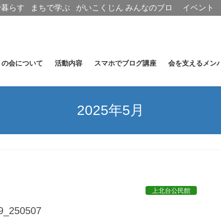
で暮らす
まちで学ぶ
がいこくじん
みんなのブロ
イベント
グ
トの会について
活動内容
スマホでブログ講座
会を支えるメン
2025年5月
上北台公民館
_250507