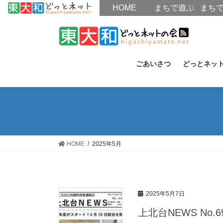
HOME
HOME
まちで遊ぶ
まち
コ
ナ
ン
ビ
テ
ゲ
ン
ー
ごあいさつ
どっとネッ
ツ
シ
へ
ョ
ス
ン
キ
に
ッ
移
プ
動
HOME
2025年5月
2025年5月7日
上北台NEWS No.69