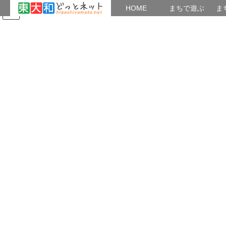
HOME
HOME
まちで遊ぶ
ま
コ
ナ
まちで学ぶ
がいこくじん
みんなのブログ
イベント
ン
ビ
テ
ゲ
ン
ー
2024年12月
ツ
シ
へ
ョ
ス
ン
HOME
2024年12月
キ
に
ッ
移
プ
動
2024年12月6日
上北台公民館
上北台NEWS No.66_241204
上北台公民館利用連から上北台NEWS No.66が発
刊されました。 Junpeiblogtatan.blog.fc2.com/
2024年12月5日
上北台公民館