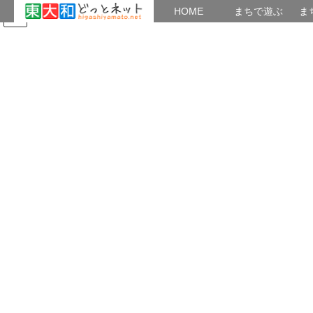
HOME
HOME
まちで遊ぶ
ま
コ
ナ
まちで学ぶ
がいこくじん
みんなのブログ
イベント
ン
ビ
テ
ゲ
ン
ー
主催の講座(スマホでブログ)
ツ
シ
へ
ョ
ス
ン
HOME
主催の講座(スマホでブログ)
キ
に
ッ
移
プ
動
◉上北 市民企画講座参加者 ｢note
勉強会⑥｣開催報告
実施日：2025年8月21日(木)10：00～
12：00