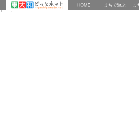
HOME
HOME
まちで遊ぶ
ま
コ
ナ
まちで学ぶ
がいこくじん
みんなのブログ
イベント
ン
ビ
テ
ゲ
ン
ー
スマホでブログ講座
ツ
シ
へ
ョ
ス
ン
HOME
スマホでブログ講座
キ
に
ッ
移
プ
動
2020年3月25日
スマホでブログ講座
ブログのデザインを変更する
ブログ全体のデザインを変更するには、「テーマ」を選んで適用
させます。 WordPressには無料のテーマが数多く用意されてい
て、テーマを選択し直すだけで手軽に全体のデザインを変更する
ことが出来ます。また、テーマをカスタマ […]
2020年3月25日