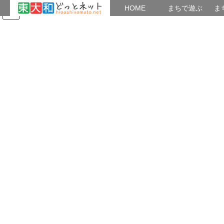
HOME
HOME
まちで遊ぶ
ま
コ
ナ
まちで学ぶ
がいこくじん
みんなのブログ
イベント
ン
ビ
テ
ゲ
ン
ー
東大和どっとネットの会 会則
ツ
シ
へ
ョ
ス
ン
HOME
東大和どっとネットの会 会則
キ
に
ッ
移
プ
動
（名称）
第１条 この会は、東大和どっとネットの会（以下「当会」とい
う）と称する。
（事務所と活動場所）
第２条 当会の事務所は、代表が指定した場所に置く。
また、東大和市立上北台公民館を主たる活動場所とする。