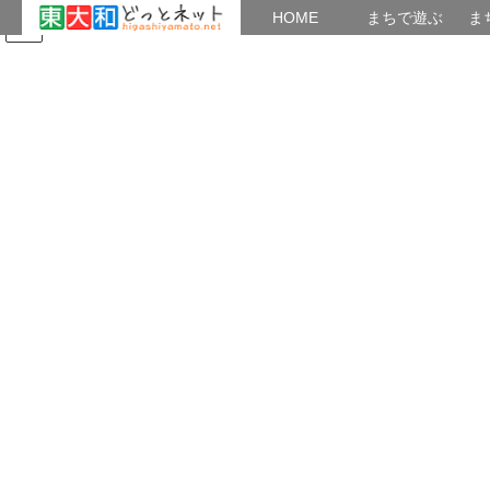
HOME
HOME
まちで遊ぶ
ま
コ
ナ
まちで学ぶ
がいこくじん
みんなのブログ
イベント
ン
ビ
テ
ゲ
ン
ー
上北台公民館
ツ
シ
へ
ョ
ス
ン
HOME
公民館地区館だより
上北台公民館
キ
に
ッ
移
プ
動
2025年4月28日
上北台公民館
上北台公民館・中央図書館休館のお知ら
せ
上北台公民館休館 休館期間：６月1日（日）～１２月27日（土）
老朽設備（空調、照明〕改修工事のため 中央図書館休館 休館期
間：1階：６月1日（日）～７月31日（木） 2階：６月１日（日）
～当分 菊花仙人