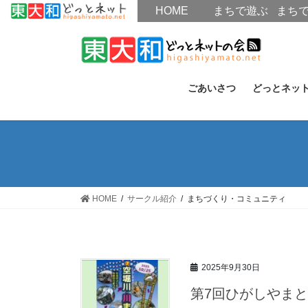
HOME
HOME
まちで遊ぶ
まち
コ
ナ
ン
ビ
テ
ゲ
ン
ー
ごあいさつ
どっとネッ
ツ
シ
へ
ョ
ス
ン
キ
に
ッ
移
プ
動
HOME
サークル紹介
まちづくり・コミュニティ
2025年9月30日
第7回ひがしやまと