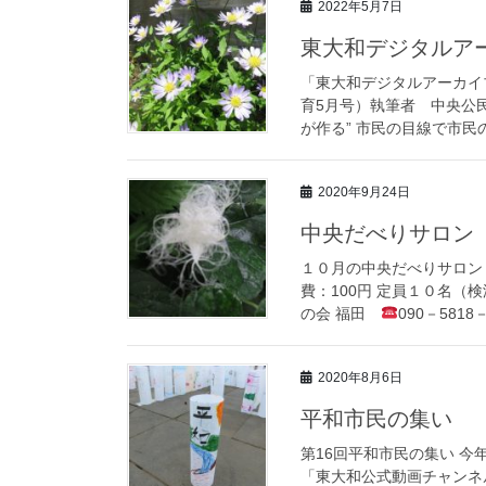
2022年5月7日
東大和デジタルア
「東大和デジタルアーカイ
育5月号）執筆者 中央公
が作る” 市民の目線で市民
2020年9月24日
中央だべりサロン
１０月の中央だべりサロン １
費：100円 定員１０名（
の会 福田
090－5818－
2020年8月6日
平和市民の集い
第16回平和市民の集い 今
「東大和公式動画チャンネ