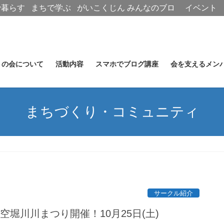
で暮らす
まちで学ぶ
がいこくじん
みんなのブロ
イベント
グ
トの会について
活動内容
スマホでブログ講座
会を支えるメン
まちづくり・コミュニティ
サークル紹介
空堀川川まつり開催！10月25日(土)