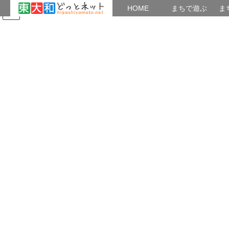
HOME
HOME
まちで遊ぶ
ま
コ
ナ
まちで学ぶ
がいこくじん
みんなのブログ
イベント
ン
ビ
テ
ゲ
ン
ー
2019年12月
ツ
シ
へ
ョ
ス
ン
HOME
2019年12月
キ
に
ッ
移
プ
動
2019年12月26日
上北台公民館
【スマホでブログ】講座 参加者募集中
東大和ドットネットの会では、スマホでつくるブ
ログ講座を開催します。お申し込み受付は、1月07
日からです。 ・グループ活動の様子をネット上に
公開できます。 ・絵や書、作品・写真・記録を公
開できます。 あなたの輪、仲間の輪が […]