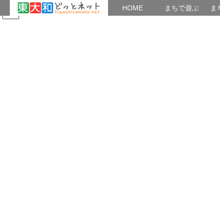
HOME
HOME
まちで遊ぶ
ま
コ
ナ
まちで学ぶ
がいこくじん
みんなのブログ
イベント
ン
ビ
テ
ゲ
ン
ー
広報部
ツ
シ
へ
ョ
ス
ン
HOME
広報部
キ
に
Facebookでの告知を自動化する(テスト) – 東大和どっとネット
ッ
移
プ
動
2021年7月2日
/ 最終更新日時 :
2022年12月12日
Junpei
広報部
Facebookでの告知を自動化する(テ
スト) – 東大和どっとネット
Webサイトに投稿した記事をFacebook どっとネット navi に、タ
イトルやURL を自動投稿する
、そのテスト記事です。