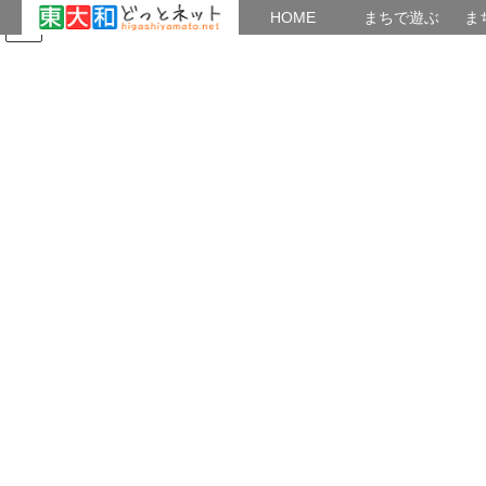
HOME
HOME
まちで遊ぶ
ま
コ
ナ
まちで学ぶ
がいこくじん
みんなのブログ
イベント
ン
ビ
テ
ゲ
ン
ー
どっとネットプラスニュース
ツ
シ
へ
ョ
ス
ン
HOME
どっとネット最前線
どっとネットプラスニュース
キ
に
【８～10月の講座】初心者のスマホ講座LINE編
ッ
移
プ
動
2024年7月27日
/ 最終更新日時 :
2024年7月27日
Junpei
どっとネットプラスニュース
【８～10月の講座】初心者のスマ
ホ講座LINE編
スマートフォンの基本操作、マップ、音声入力、LINEの準備編な
どを学びます。東大和どっとネットの会が主催する「初心者のた