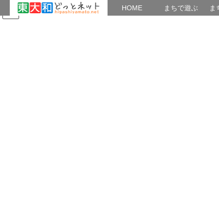
HOME
HOME
まちで遊ぶ
ま
コ
ナ
まちで学ぶ
がいこくじん
みんなのブログ
イベント
ン
ビ
テ
ゲ
ン
ー
上北台公民館
ツ
シ
へ
ョ
ス
ン
HOME
公民館利用連
上北台公民館
上北台NEWS No.65_240907
キ
に
ッ
移
プ
動
2024年9月6日
/ 最終更新日時 :
2024年9月6日
Junpei
上北台公民館
上北台NEWS No.65_240907
上北台公民館利用連から上北台NEWS No.65が発刊されました。
ページ
1
/
5
ズーム
100%