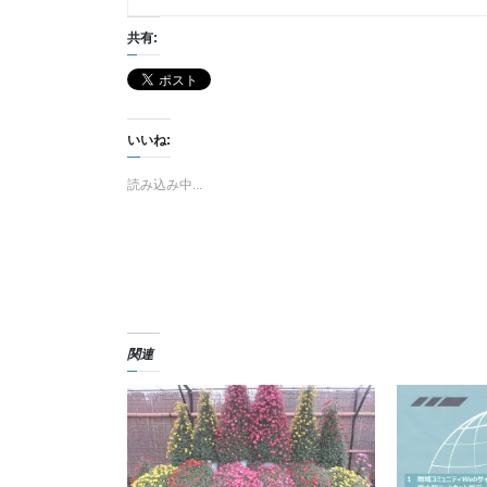
共有:
いいね:
読み込み中...
関連