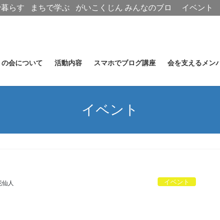
で暮らす
まちで学ぶ
がいこくじん
みんなのブロ
イベント
グ
トの会について
活動内容
スマホでブログ講座
会を支えるメン
イベント
イベント
花仙人