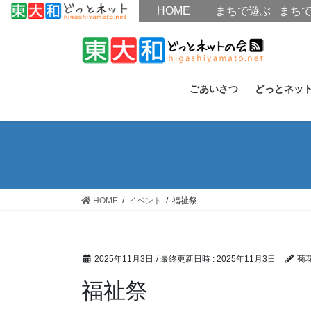
HOME
HOME
まちで遊ぶ
まち
コ
ナ
ン
ビ
テ
ゲ
ン
ー
ごあいさつ
どっとネッ
ツ
シ
へ
ョ
ス
ン
キ
に
ッ
移
プ
動
HOME
イベント
福祉祭
2025年11月3日
/ 最終更新日時 :
2025年11月3日
菊
福祉祭