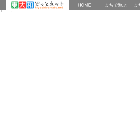
HOME
HOME
まちで遊ぶ
ま
コ
ナ
まちで学ぶ
がいこくじん
みんなのブログ
イベント
ン
ビ
テ
ゲ
ン
ー
イベント
ツ
シ
へ
ョ
ス
ン
HOME
イベント
たなばた笹かざり作り
キ
に
ッ
移
プ
動
2026年5月8日
/ 最終更新日時 :
2026年5月8日
菊花仙人
イベント
たなばた笹かざり作り
たなばた笹かざり作り