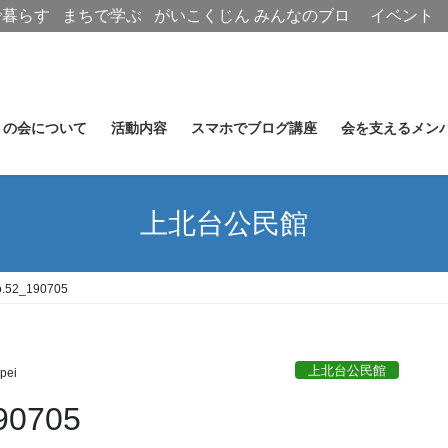
で暮らす
まちで学ぶ
がいこくじん
みんなのブロ
イベント
グ
トの会について
活動内容
スマホでブログ講座
会を支えるメン
上北台公民館
52_190705
上北台公民館
pei
0705