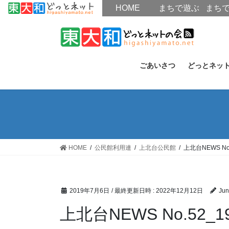
HOME
HOME
まちで遊ぶ
まち
コ
ナ
ン
ビ
テ
ゲ
ン
ー
ごあいさつ
どっとネッ
ツ
シ
へ
ョ
ス
ン
キ
に
ッ
移
プ
動
HOME
公民館利用連
上北台公民館
上北台NEWS No.
2019年7月6日
/ 最終更新日時 :
2022年12月12日
Jun
上北台NEWS No.52_19