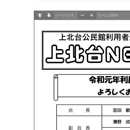
ページ
1
/
4
ズーム
100%