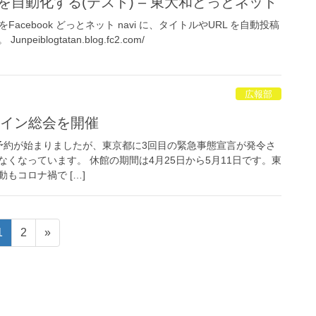
告知を自動化する(テスト) – 東大和どっとネット
acebook どっとネット navi に、タイトルやURL を自動投稿
iblogtatan.blog.fc2.com/
広報部
ライン総会を開催
約が始まりましたが、東京都に3回目の緊急事態宣言が発令さ
くなっています。 休館の期間は4月25日から5月11日です。東
もコロナ禍で […]
固
固
1
2
»
定
定
ペ
ペ
ー
ー
ジ
ジ