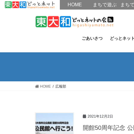
HOME
HOME
まちで遊ぶ
まち
コ
ナ
ン
ビ
テ
ゲ
ン
ー
ごあいさつ
どっとネッ
ツ
シ
へ
ョ
ス
ン
キ
に
ッ
移
プ
動
HOME
広報部
2021年12月2日
開館50周年記念 