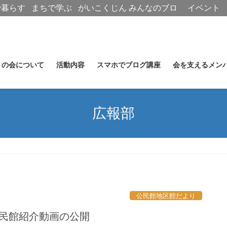
で暮らす
まちで学ぶ
がいこくじん
みんなのブロ
イベント
グ
トの会について
活動内容
スマホでブログ講座
会を支えるメン
広報部
公民館地区館だより
公民館紹介動画の公開