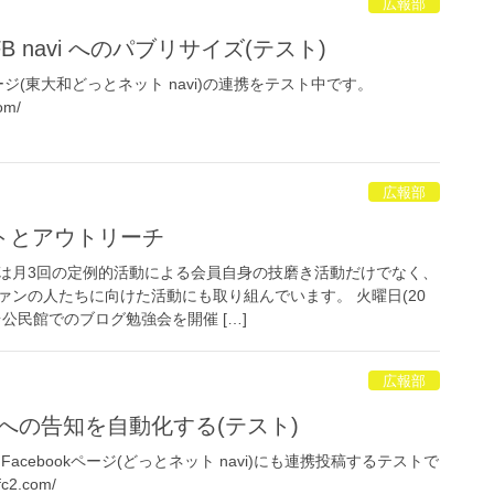
広報部
 navi へのパブリサイズ(テスト)
okページ(東大和どっとネット navi)の連携をテスト中です。
om/
広報部
トとアウトリーチ
は月3回の定例的活動による会員自身の技磨き活動だけでなく、
ァンの人たちに向けた活動にも取り組んでいます。 火曜日(20
公民館でのブログ勉強会を開催 […]
広報部
i への告知を自動化する(テスト)
事をFacebookページ(どっとネット navi)にも連携投稿するテストで
fc2.com/