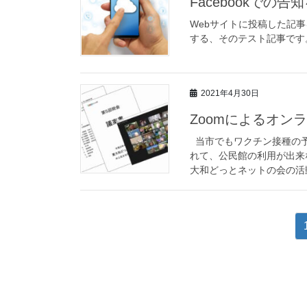
Facebookでの
Webサイトに投稿した記事をF
する、そのテスト記事です。 Junpe
2021年4月30日
Zoomによるオン
当市でもワクチン接種の予
れて、公民館の利用が出来な
大和どっとネットの会の活動
投
稿
ナ
ビ