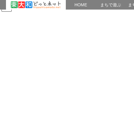
HOME
HOME
まちで遊ぶ
ま
コ
ナ
まちで学ぶ
がいこくじん
みんなのブログ
イベント
ン
ビ
テ
ゲ
ン
ー
2019年3月18日
ツ
シ
へ
ョ
ス
ン
HOME
2019年3月18日
キ
に
ッ
移
プ
動
2019年3月18日
未分類
サークル登録（雛形）
右のカテゴリーを選択してください ← 公開時この1行は削除し
てください 団体・サークル名 代表者名 連絡先氏名 住 所 電
話番号 メールアドレス 郵便番号 活動内容 活動場所 […]
東大和 どっとネットnavi