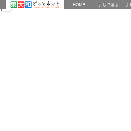
HOME
HOME
まちで遊ぶ
ま
コ
ナ
まちで学ぶ
がいこくじん
みんなのブログ
イベント
ン
ビ
テ
ゲ
ン
ー
2019年9月7日
ツ
シ
へ
ョ
ス
ン
HOME
2019年9月7日
キ
に
ッ
移
プ
動
2019年9月7日
イベント
思い出を歌おう！
思い出を歌おう！～童謡唱歌誕生ものがたり～ 日
時：９月26日（木）開演午後２時 場所：ハミング
ホール小ホール 予約・申し込み：ハミングホール
590－4414 菊花仙人