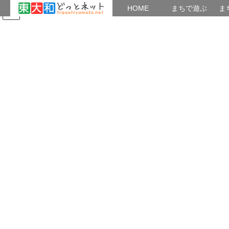
HOME
HOME
まちで遊ぶ
ま
コ
ナ
まちで学ぶ
がいこくじん
みんなのブログ
イベント
ン
ビ
テ
ゲ
ン
ー
2023年5月22日
ツ
シ
へ
ョ
ス
ン
HOME
2023年5月22日
キ
に
ッ
移
プ
動
2023年5月22日
イベント
旧吉岡家住宅 春の公開
～日本画家・吉岡堅二の息吹が感じられるアトリエ～ 日時：5月
26日（金）～28日（日） 時間：午前10時～午後4時（入場は午後3
時30分まで） 入場無料 菊花仙人
東大和 どっとネットnavi