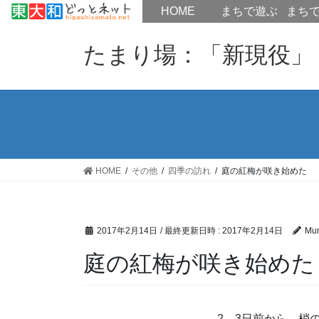
HOME
HOME
まちで遊ぶ
まち
コ
ナ
ン
ビ
たまり場：「新現役」
テ
ゲ
ン
ー
ツ
シ
へ
ョ
ス
ン
キ
に
ッ
移
HOME
その他
四季の訪れ
庭の紅梅が咲き始めた
プ
動
2017年2月14日
/ 最終更新日時 :
2017年2月14日
Mu
庭の紅梅が咲き始めた
2，3日前から、梢