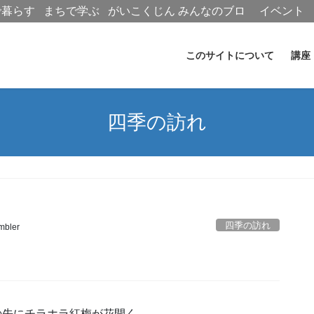
で暮らす
まちで学ぶ
がいこくじん
みんなのブロ
イベント
グ
このサイトについて
講座
四季の訪れ
四季の訪れ
mbler
の先にチラホラ紅梅が花開く。