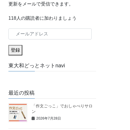
更新をメールで受信できます。
118人の購読者に加わりましょう
メ
ー
ル
登録
ア
東大和どっとネットnavi
ド
レ
ス
最近の投稿
「作文ごっこ」でおしゃべりサロ
ン
2026年7月28日