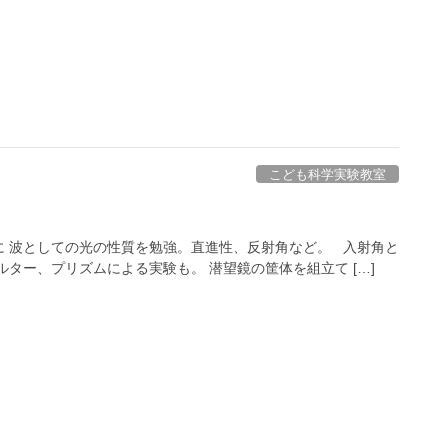
こども科学実験教室
 波としての光の性質を勉強。直進性、反射角など。 入射角と
ター、プリズムによる実験も。 潜望鏡の筐体を組立て […]