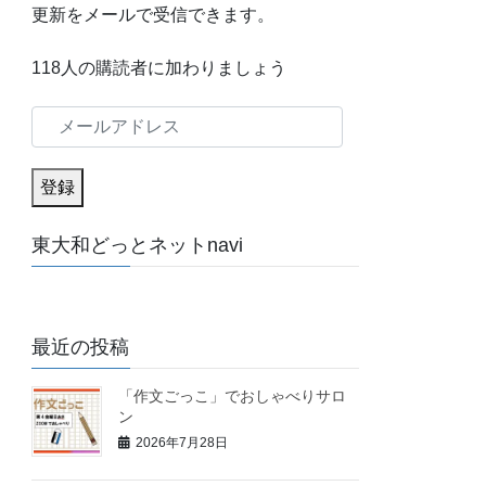
更新をメールで受信できます。
118人の購読者に加わりましょう
メ
ー
ル
登録
ア
東大和どっとネットnavi
ド
レ
ス
最近の投稿
「作文ごっこ」でおしゃべりサロ
ン
2026年7月28日