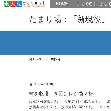
HOME
HOME
まちで遊ぶ
まち
コ
ナ
ン
ビ
たまり場：「新現役」
テ
ゲ
ン
ー
ツ
シ
へ
ョ
ス
ン
キ
に
ッ
移
HOME
2018年9月
プ
動
2018年9月30日
柿を収穫 初回はレジ袋２杯
台風24号襲来まえに、今年第１回の採りいれ。 ご
ば相当やられそう。 蚊の大群に襲われた。「キンカ