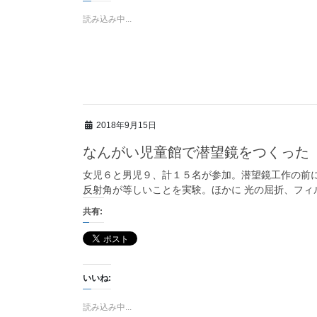
読み込み中...
2018年9月15日
なんがい児童館で潜望鏡をつくった
女児６と男児９、計１５名が参加。潜望鏡工作の前に
反射角が等しいことを実験。ほかに 光の屈折、フィル
共有:
いいね:
読み込み中...