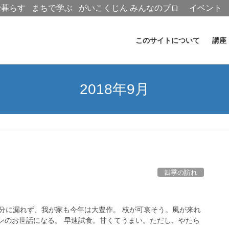
で暮らす
まちで学ぶ
がいこくじん
みんなのブロ
イベント
グ
このサイトについて
講座
2018年9月
四季の訪れ
多分に漏れず、我が家も今年は大豊作。 枝が可哀そう。風が来れ
ンのお世話になる。 早速試食。甘くてうまい。ただし、やたら