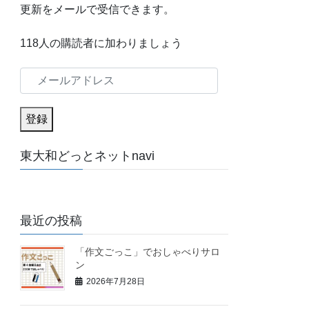
更新をメールで受信できます。
118人の購読者に加わりましょう
メ
ー
ル
登録
ア
東大和どっとネットnavi
ド
レ
ス
最近の投稿
「作文ごっこ」でおしゃべりサロ
ン
2026年7月28日