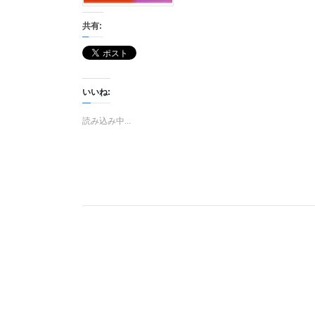
共有:
いいね:
読み込み中...