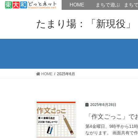
HOME
HOME
まちで遊ぶ
まち
コ
ナ
ン
ビ
たまり場：「新現役」
テ
ゲ
ン
ー
ツ
シ
へ
ョ
ス
ン
キ
に
ッ
移
HOME
2025年6月
プ
動
2025年6月28日
「作文ごっこ」で
第4金曜日、9時半から11時
ながります。 画面共有で作文