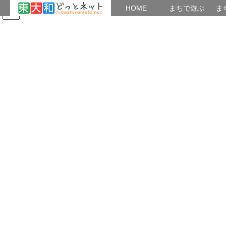
HOME
HOME
まちで遊ぶ
ま
コ
ナ
まちで学ぶ
がいこくじん
みんなのブログ
イベント
たまり場：「新現役」
ン
ビ
テ
ゲ
ン
ー
2019年12月
ツ
シ
へ
ョ
ス
ン
HOME
2019年12月
キ
に
ッ
移
プ
動
2019年12月16日
講座・セミナー
東京雑学大学 2020年1月の講義予定
来年１月度の東京雑学大学講義予定です。 受講料は500円です
が、年会費を払って 学生会員になると、資料代だけで参加できま
す。 （クリックすると拡大します） Mumbler
共有: