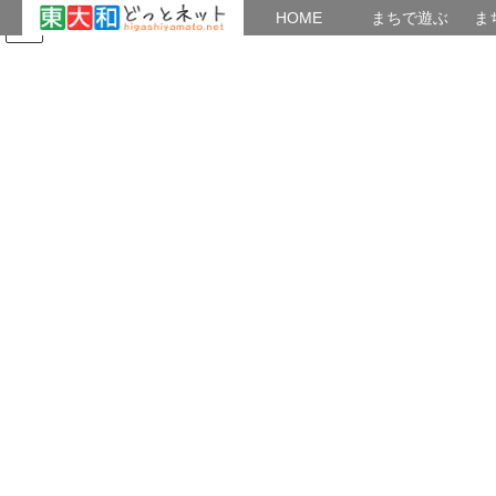
HOME
HOME
まちで遊ぶ
ま
コ
ナ
まちで学ぶ
がいこくじん
みんなのブログ
イベント
たまり場：「新現役」
ン
ビ
テ
ゲ
ン
ー
サイクリング
ツ
シ
へ
ョ
ス
ン
HOME
健康・遊び
サイクリング
キ
に
ッ
移
プ
動
2023年4月8日
サイクリング
「だべりサロン」でヘルメットの相談を
受けました
4月1日から、ヘルメット着用が努力義務となった。 やむなく、サ
イクリングで使っていたヘルメットを 取り出してきた。多少仰々
しく気恥ずかしい。 折り畳みのバックミラーまで装着、右から 追
い抜いて来るクルマを確認するためだ。 […]
共有: