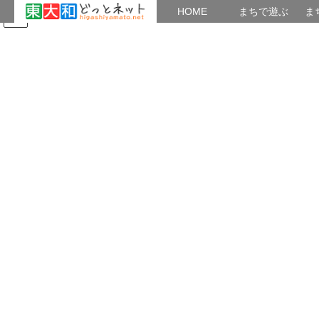
HOME
HOME
まちで遊ぶ
ま
コ
ナ
まちで学ぶ
がいこくじん
みんなのブログ
イベント
たまり場：「新現役」
ン
ビ
テ
ゲ
ン
ー
2017年8月
ツ
シ
へ
ョ
ス
ン
HOME
2017年8月
キ
に
ッ
移
プ
動
2017年8月30日
健康・遊び
「フレイル」＝「要介護」予備群
年寄りが「自立」から「要介護」に移る前の段階が「フレイル」
「健康長寿ネット」が「フレイル」の評価基準を詳述している。
バランスのとれた栄養を。とくにタンパク質を摂りなさい、」 そ
して運動で筋肉保持を と説いている。ご一 […]
共有: