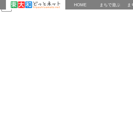
HOME
HOME
まちで遊ぶ
ま
コ
ナ
まちで学ぶ
がいこくじん
みんなのブログ
イベント
たまり場：「新現役」
ン
ビ
テ
ゲ
ン
ー
2017年9月
ツ
シ
へ
ョ
ス
ン
HOME
2017年9月
キ
に
ッ
移
プ
動
2017年9月30日
講座・セミナー
第二小学校で総合防災訓練
９月３０日（土）２小でH２９年度総合防災訓練が行われました。
こどもたちが起震車体験 家屋倒壊救出体験 体育館で避難所体験訓
練も行われていました。 Mumbler
共有: