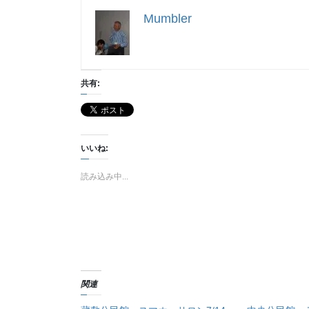
Mumbler
共有:
いいね:
読み込み中...
関連