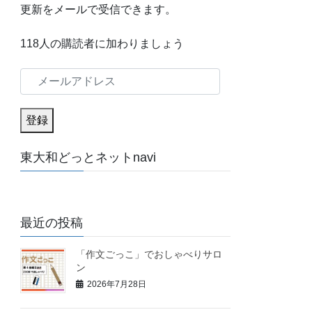
更新をメールで受信できます。
118人の購読者に加わりましょう
メ
ー
ル
登録
ア
東大和どっとネットnavi
ド
レ
ス
最近の投稿
「作文ごっこ」でおしゃべりサロ
ン
2026年7月28日