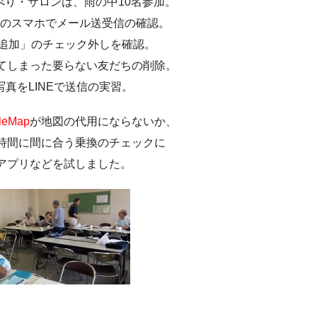
べり・サロンは、雨の中10名参加。
りのスマホでメール送受信の確認。
動追加」のチェック外しを確認。
てしまった要らない友だちの削除。
真をLINEで送信の実習。
leMap
が地図の代用にならないか、
時間に間に合う乗換のチェックに
アプリなどを試しました。