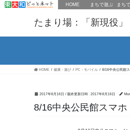
HOME
HOME
まちで遊ぶ
まち
コ
ナ
ン
ビ
たまり場：「新現役」
テ
ゲ
ン
ー
ツ
シ
へ
ョ
ス
ン
キ
に
ッ
移
HOME
健康・遊び
PC・モバイル
8/16中央公民館
プ
動
2017年8月16日
/ 最終更新日時 :
2017年8月16日
Mu
8/16中央公民館スマ