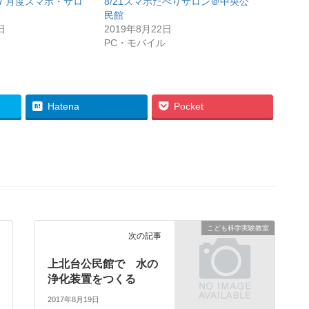
７月度スマホ・サロ
8/21スマホだべりサロン＠中央公
民館
日
2019年8月22日
PC・モバイル
Hatena
Pocket
こども科学実験教室
次の記事
上北台公民館で 水の
浄化装置をつくる
2017年8月19日