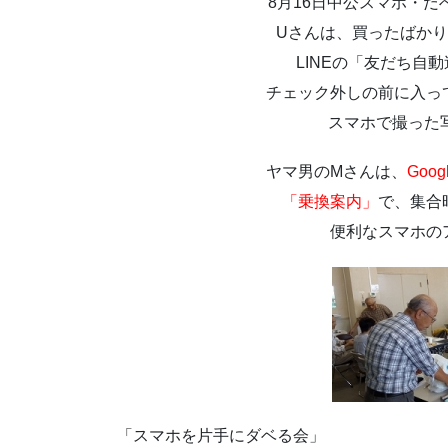
8月16日中公スマホ・だ
Uさんは、買ったばか
LINEの「友だち自
チェック外しの前に入っ
スマホで撮った写
ヤマ男のMさんは、
Goog
「乗換案内」
で、集合
便利なスマホの
「スマホを片手にダベる会」