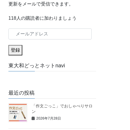
更新をメールで受信できます。
118人の購読者に加わりましょう
メ
ー
ル
登録
ア
東大和どっとネットnavi
ド
レ
ス
最近の投稿
「作文ごっこ」でおしゃべりサロ
ン
2026年7月28日