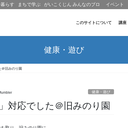
で暮らす
まちで学ぶ
がいこくじん
みんなのブロ
イベント
グ
このサイトについて
講座
健康・遊び
した＠旧みのり園
健康・遊び
Mumbler
-5」対応でした＠旧みのり園
約を取り、旧みのり園に