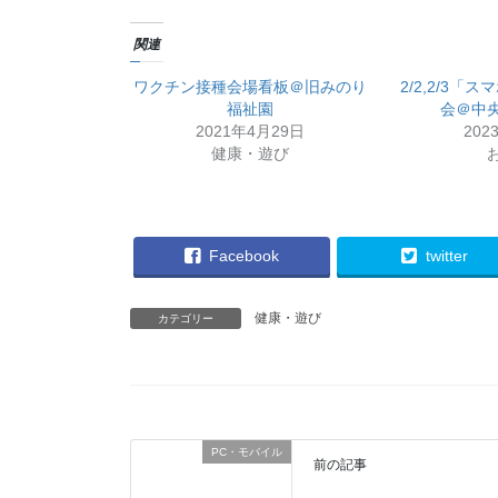
関連
ワクチン接種会場看板＠旧みのり
2/2,2/3
福祉園
会＠中
2021年4月29日
202
健康・遊び
Facebook
twitter
健康・遊び
カテゴリー
PC・モバイル
前の記事