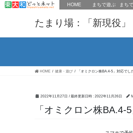
HOME
HOME
まちで遊ぶ
まち
コ
ナ
ン
ビ
たまり場：「新現役」
テ
ゲ
ン
ー
ツ
シ
へ
ョ
ス
ン
キ
に
ッ
移
HOME
健康・遊び
「オミクロン株BA.4-5」対応で
プ
動
2022年11月27日
/ 最終更新日時 :
2022年11月26日
「オミクロン株BA.4
スマホで予