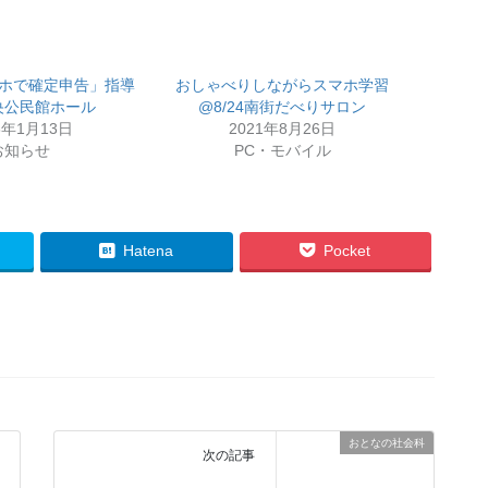
「スマホで確定申告」指導
おしゃべりしながらスマホ学習
央公民館ホール
@8/24南街だべりサロン
3年1月13日
2021年8月26日
お知らせ
PC・モバイル
Hatena
Pocket
おとなの社会科
次の記事