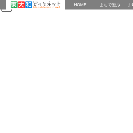
HOME
HOME
まちで遊ぶ
ま
コ
ナ
まちで学ぶ
がいこくじん
みんなのブログ
イベント
たまり場：「新現役」
ン
ビ
テ
ゲ
ン
ー
PC・モバイル
ツ
シ
へ
ョ
ス
ン
HOME
健康・遊び
PC・モバイル
「作文ごっこ」でおしゃべりサロン
キ
に
ッ
移
プ
動
2025年9月29日
/ 最終更新日時 :
2025年9月29日
Mumbler
PC・モバイル
「作文ごっこ」でおしゃべりサロ
ン
第4金曜日
、
9時半から11時半
まで
2025年10
月は24
日
になります。