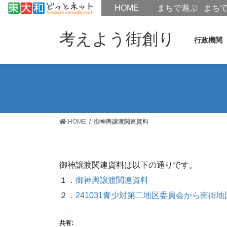
HOME
HOME
まちで遊ぶ
まち
コ
ナ
ン
ビ
考えよう街創り
行政機関
テ
ゲ
ン
ー
ツ
シ
へ
ョ
ス
ン
キ
に
ッ
移
HOME
御神輿譲渡関連資料
プ
動
御神譲渡関連資料は以下の通りです。
１．
御神輿譲渡関連資料
２
．241031青少対第二地区委員会から南街
共有: