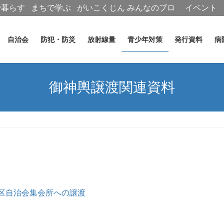
で暮らす
まちで学ぶ
がいこくじん
みんなのブロ
イベント
グ
自治会
防犯・防災
放射線量
青少年対策
発行資料
病
御神輿譲渡関連資料
地区自治会集会所への譲渡