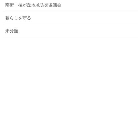
南街・桜が丘地域防災協議会
防災関連資料
暮らしを守る
マニュアル等
未分類
ASA大和発行資料
大和ものがたり；２０１５年(０７月～１２月)
大和ものがたり；２０１６年(０１月～１２月）
大和ものがたり；２０１７年(０１月～１２月)
大和ものがたり；２０１８年(０１月～１２月分）
大和ものがたり；２０１９年(０１月～１２月分)
大和ものがたり；２０２０年(０１月～１２月)
大和ものがたり；２０２１年(０１月～１２月)