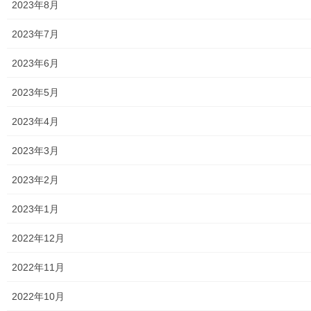
2023年8月
2026年8月2日
2023年7月
暮らしを守る
大和ものがたり２０２6年0７月号(第１３
2023年6月
３号）の発行
2023年5月
「大和ものがたり」は新聞販売店の「ASA大和北部及びASA大和南
部」が発刊している発行部数；10,000部の情報紙で、東大和市全
2023年4月
域の種々の出来事(計画)を発信しており、地域活動を知る上で大変
参考になる資料です。今般０７月 […]
2023年3月
2026年7月29日
2023年2月
暮らしを守る
2023年1月
第５回域交流の場ぽつぽつ「０９月のイ
ベント；「足くつ歩行の悩み解決ワーク
2022年12月
ショップ」；主催(N・S・Cぽつぽつ隊)の開催案内
N・S・Cぽつぽつ隊」とは南街(N)・桜が丘(S)・中央(C)の地域を
2022年11月
中心に、地域の事について話し合いをするボランティアグループ
です。地域の皆さんが気軽に交流できる機会が作れないか、助け
2022年10月
合ったり支え合える地域になるにはど […]