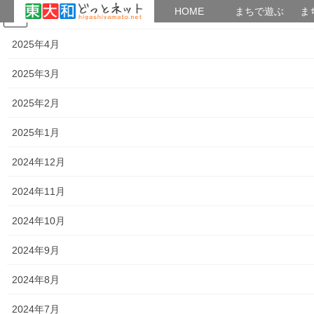
HOME
HOME
まちで遊ぶ
ま
2025年5月
コ
ナ
まちで学ぶ
がいこくじん
みんなのブログ
イベント
考えよう街創り
ン
ビ
2025年4月
テ
ゲ
ン
ー
2025年3月
暮らしを守る
ツ
シ
へ
ョ
2025年2月
ス
ン
HOME
暮らしを守る
キ
に
2025年1月
ッ
移
プ
動
2024年12月
2026年8月7日
2024年11月
暮らしを守る
２０２６年度 南街まつり(成連会)
2024年10月
７月２５日及び２６日にお祭り（御神輿、伝統芸
能、盆踊り、など）が、主催；東大和盛連会及
2024年9月
び、後援；東大和市／東大和市教育委員会、協
力；東大和警察署／富士見通り商栄会／BIGBOX
2024年8月
東大和で、東大和市立第二小学校を会場として開
[…]
2024年7月