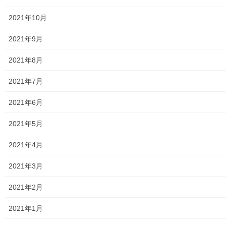
2021年10月
2026年7月17日
暮らしを守る
2021年9月
東大和市生活支援体制整備事業広報紙
「てとてとて第２２号」の発行
2021年8月
東大和市生活支援体制整備事業広報紙「てとてとて第２２号が２
2021年7月
０２６年０５月１０日に発行されました。本紙は東大和市民の皆
様が高齢になっても安心して暮らせる為の情報誌として発行され
2021年6月
ており、介護予防を含む種々の地域の取り組み等を […]
2021年5月
2026年7月15日
暮らしを守る
2021年4月
東大和市駅「高架下の夜市第十一幕；ｆ
2021年3月
latmusic SPECIAL MUSIC STAGE」開催
のお知らせ
2021年2月
「高架下の夜市実行委員会」は、０７月１８日(土)及び１９日(日)
に東大和市駅「夜市高架下の横市第十一幕」を「ｆlatmusic
2021年1月
SPECIAL MUSIC STAGE」として開催致します。詳細は下記資料
をご覧(タップ願い […]