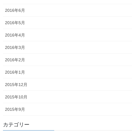
東大和市中央／湖畔地域の測定結果
2016年6月
東大和他地域の空間放射線量測定結果
2016年5月
食品の含有放射線量の測定結果
2016年4月
青少年対策
2016年3月
青少年対策第二地区委員会 年度計画／実績報告
2016年2月
御神輿譲渡関連資料
2016年1月
凧作りマニュアル
2015年12月
東大和少年少女合唱団定期演奏会
2015年10月
発行資料
2015年9月
二小保管の古い写真
カテゴリー
東大和伝統芸能フェスタ(東大和音頭)の実施(発表)報告