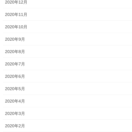
2020年12月
2026年7月13日
2020年11月
暮らしを守る
2020年10月
南街地区自治会集会所室内清掃の実施(南
街５丁目栄三自治会)
2020年9月
南街地区自治会集会所委員会で東大和市役所より借用している
「南街地区自治会集会所」の室内清掃は参加自治会が毎月交代で
2020年8月
室内清掃を実施しております。７月次は栄三丁目自治会が清掃担
当となっており、０７月１２日に清掃作業を多くの自 […]
2020年7月
2020年6月
投
固
固
固
1
2
…
191
»
2020年5月
稿
定
定
定
ペ
ペ
ペ
ナ
2020年4月
メニュー
ー
ー
ー
ビ
ジ
ジ
ジ
2020年3月
行政機関
ゲ
ー
2020年2月
行政関連