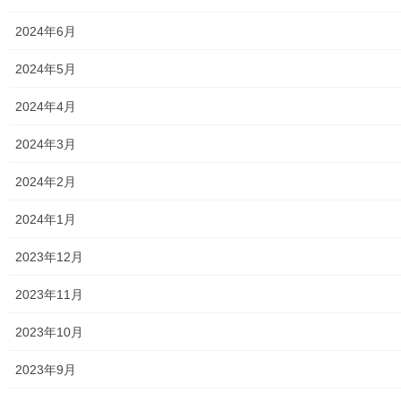
2024年6月
2026年8月7日
暮らしを守る
2024年5月
夏休みラジオ体操（南街二丁目協和二自
治会）(２０２６年度)
2024年4月
南街二丁目協和二自治会が主催の「夏休みラジオ体操会」が７月
2024年3月
１８日(土)～２６日(日)の間「山王児童公園」開催されました。７
月２６日の開催状況は下記資料をご覧下さい。 260726(協和2)ラ
2024年2月
ジオ体操 トップページに戻る […]
2024年1月
2026年8月2日
暮らしを守る
2023年12月
東大和市駅「高架下の夜市第十一幕」(高
2023年11月
架下の横市)開催報告
来る７月１８日・１９日、「高架下の夜市Xふらっとみゅーじっ
2023年10月
く」コラボ企画(第１１幕)を開催致しました。両日ともに天候にま
ぐまれたこともあり、夕方には会場内にご用意した３００席の以
2023年9月
上の休憩スペースが満席となるほど盛況を博し […]