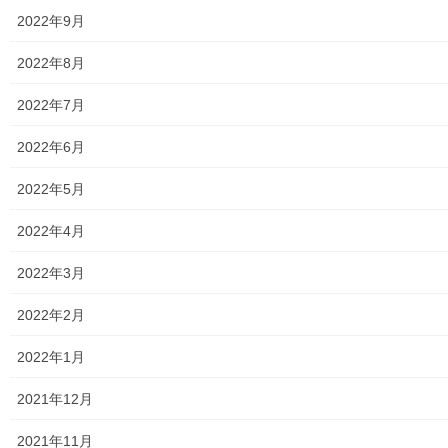
2022年9月
2026年7月25日
2022年8月
暮らしを守る
防災資機材点検・操作訓練 実施報告書
2022年7月
(南街・桜が丘地域防災協議会)
2022年6月
当防災協議会所有の防災資機材点検・操作訓練が、防災倉庫のあ
る南街地区自治会集会所で実施されました。この操作訓練は年２
2022年5月
回行われ、以下の目的で実施されています。 ・「協議会所有防災
資機材の内容・使用方法の確認」 ・「資機材の […]
2022年4月
2026年7月17日
2022年3月
暮らしを守る
2022年2月
東大和少年少女合唱団 第１７回定期演
奏会の開催報告
2022年1月
本年度の第１７回定期演奏会は７月１２日に例年通りハミングホ
ール大ホールで開催され、多くの来場者がありました。本年度
2021年12月
も、少年少女の皆様の日頃の練習成果が発揮された歌声に観衆の
皆様は感激しました。地域でこの様な合唱団が活躍さ […]
2021年11月