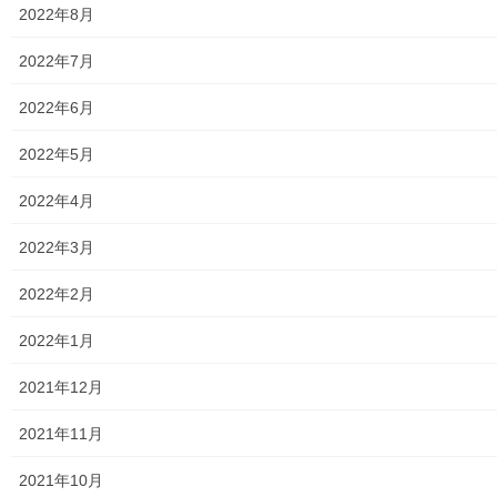
2022年8月
2020年9月26日
2022年7月
暮らしを守る
2022年6月
東大和市青少年対策第二地区委員会の所
有倉庫内 備品の整理実施
2022年5月
２０２０年度は新型コロナウイルス感染拡大防止処置により、本
年度の活動は一切中止したが。本委員会が所有する倉庫内の備品
2022年4月
(毎年実施している主要事業のデイキャンプ用備品及びたこ作り用
備品等)の点検及び整理を０９月２１日に実施し […]
2022年3月
2020年9月24日
2022年2月
暮らしを守る
2022年1月
２０２０年度 区市町村ボランティア・
市民活動センター 運営委員及びセンター
2021年12月
長 合同会議
本日、Zoomによるオンラインの首記合同会議が開催されました。
2021年11月
都内３６のボランティアセンター及び福祉関係団体、総勢７４名
ほどの方々が参加し、熱心な報告・討議がなされました。東大和
2021年10月