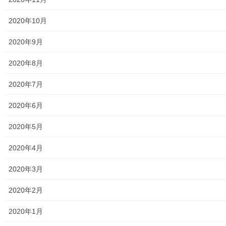
2020年10月
2020年9月19日
未分類
2020年9月
Open
2020年8月
Open 街創り
2020年7月
投
固
固
1
2
»
2020年6月
稿
定
定
ペ
ペ
2020年5月
ナ
メニュー
ー
ー
ビ
2020年4月
ジ
ジ
行政機関
ゲ
2020年3月
ー
行政関連
シ
2020年2月
東大和市市役所関連
ョ
2020年1月
ン
東大和市社会福祉協議会