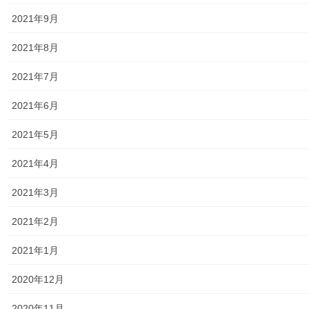
ボランティア・市民活動センター運営委員会 […]
2021年9月
2020年9月24日
2021年8月
暮らしを守る
東大和市災害ボランティアセンター協議
2021年7月
会 令和２年度 第１回定例会の報告
2021年6月
第１回の東大和市災害ボランティアセンター協議会が０７月２０
日に開催されましたので、ご報告いたします。詳細は下記資料を
2021年5月
ご覧(アップ願います)下さい。 200720第1回災害ボラセン協議会
トップページに戻る 街創り
2021年4月
2020年9月21日
2021年3月
暮らしを守る
2021年2月
第11回 小平・村山・大和衛生組合資源
物中間処理施設運営連絡会傍聴報告
2021年1月
小平・村山・大和衛生組合資源物中間処理施設は２０１９年０４
月から稼働を開始し、施設稼働と同時に小平・村山・大和衛生組
2020年12月
合と近隣住民間で、運営連絡会が開設され、昨年迄に１０回の連
絡会が開催されましたが、本年に入り新型コロナウ […]
2020年11月