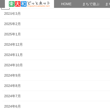
2025年4月
HOME
HOME
まちで遊ぶ
ま
コ
ナ
まちで学ぶ
がいこくじん
みんなのブログ
イベント
考えよう街創り
2025年3月
ン
ビ
テ
ゲ
2025年2月
ン
ー
2020年9月
ツ
シ
2025年1月
へ
ョ
ス
ン
HOME
2020年9月
2024年12月
キ
に
ッ
移
2024年11月
プ
動
2020年9月30日
2024年10月
暮らしを守る
「大和ものがたり」２０２０年０９月(第
2024年9月
６３号）の発行
2024年8月
「大和ものがたり」は新聞販売店の「ASA大和北部及びASA大和南
部」が発刊している発行部数；10,000部の情報紙で、東大和市全
2024年7月
域の種々の出来事(計画)を発信しており、地域活動を知る上で大変
参考になる資料です。今般０９月 […]
2024年6月