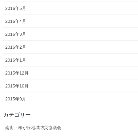
食品の含有放射線量の測定結果
2016年5月
青少年対策
2016年4月
青少年対策第二地区委員会 年度計画／実績報告
2016年3月
御神輿譲渡関連資料
2016年2月
凧作りマニュアル
2016年1月
東大和少年少女合唱団定期演奏会
2015年12月
発行資料
2015年10月
二小保管の古い写真
2015年9月
東大和伝統芸能フェスタ(東大和音頭)の実施(発表)報告
カテゴリー
防災関連資料
南街・桜が丘地域防災協議会
マニュアル等