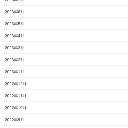
2020年9月26日
2023年6月
暮らしを守る
2023年5月
東大和市立第二小学校 第二小学校防災
対策委員会 令和2年度避難所管理運営マ
2023年4月
ニュアル
東大和市立第二小学校では第二小学校防災対策委員会が設置され
2023年3月
ており、活動の基本としての「令和２年度の避難所管理運営マニ
ュアル」が発効されました。避難所管理運営マニュアルは市内の
2023年2月
小学校(１０校)及び中学校(５校)で、その地域 […]
2023年1月
2020年9月26日
2022年12月
暮らしを守る
新型コロナウイルスの感染拡大防止につ
2022年11月
いての注意喚起(情報提供)
東大和市の地域振興課から標題の注意喚起に関しての資料が市内
2022年10月
の各自治会に送付されました。今後も資料の内容に沿った生活の
継続をお願い致します。詳細は下記資料をご確認(アップ願います)
2022年9月
下さい。 200926コロナ対策(市役所) […]