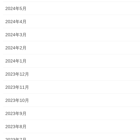
2020年9月30日
2024年5月
暮らしを守る
2024年4月
青梅街道歩道拡幅・雨水排水改善、道路
舗装工事(第４期工事)の開始通知
2024年3月
標題の道路改修工事の改修日程が確定しました、工事期間及び工
区は、 ● 期間；令和２年１０月上旬～令和３年６月下旬まで
2024年2月
● 工区；東大和市中央二丁目地内～同市内中央四丁目地内まで
の通りで、工事完成後は東大和市駅前から […]
2024年1月
2023年12月
2020年9月27日
暮らしを守る
2023年11月
栄二丁目自治会広報誌「にっこりひろ
ば；第３４号」(令和２年０９月２５日）
2023年10月
の発行
2023年9月
栄二丁目自治会広報誌「にっこりひろば；第３４号」令和２年０
９月２５日）が発行されました。今回は栄二丁目自治会役員会か
2023年8月
らのお知らせ(防災倉庫の新設)、我々の地域を守って戴いている東
大和市消防団第七分団からのお知らせ(分団員 […]
2023年7月