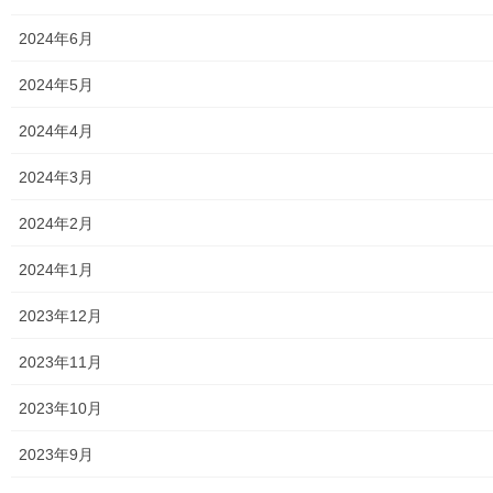
2020年3月30日
2024年6月
暮らしを守る
南街・桜が丘地域防災協議会 の２０１９
2024年5月
年度活動状況報告書の発行
2024年4月
南街・桜が丘地域防災協議会は平成２０年(２００８年)０４月０１
日に１７団体(自治会及びマンション管理組合)で発足し、本年度で
2024年3月
１１年が経過しましたが、現在は２１団体が加盟し地域の防災活
動及び各団体の各種イベントにも参加して […]
2024年2月
2020年3月29日
2024年1月
暮らしを守る
2023年12月
栄二丁目自治会広報誌「にっこりひろ
ば；第２８号」(令和２年０３月２５日）
2023年11月
の発行
栄二丁目自治会広報誌「にっこりひろば；第２８号」令和２年０
2023年10月
３月２５日）が発行されました。今回は新型コロナウイルス関連
記事及び南街・桜が丘地域の桜の散歩コースの案内が記載されて
2023年9月
おります。詳細は下記資料をご覧(アップ願います […]