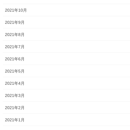
んかんべー祭り中止 トップペー […]
2021年10月
2020年3月21日
2021年9月
暮らしを守る
東大和市内24ヶ所にデザインマンホール
2021年8月
の設置
2021年7月
東大和市内24ヶ所にデザインマンホール蓋が設置されました。市
内を散策した時に是非探してみて下さい。詳細は下記資料をご覧
2021年6月
(アップ願います)下さい。 200321デザインマンホール トップペー
ジに戻る 街創り
2021年5月
2020年3月19日
2021年4月
未分類
2021年3月
Open
Open 街創り
2021年2月
2020年3月11日
2021年1月
暮らしを守る