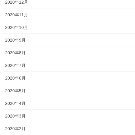
2020年12月
南街・桜が丘地域の２０１９年度０３月
次(第四回)の 空間放射線量の測定結果
2020年11月
南街・桜が丘地域防災協議会本部と南街公民館共催の南街・桜が
丘地域の空間放射線量の測定は平成２３年(２０１１年)０７月から
2020年10月
実施しておりますが、２０１９年度の第四回測定を０３月１１日
に実施致しました。現在福島の原発が安定して […]
2020年9月
2020年8月
投
固
固
1
2
»
2020年7月
稿
定
定
ペ
ペ
ナ
2020年6月
メニュー
ー
ー
ビ
ジ
ジ
2020年5月
行政機関
ゲ
ー
2020年4月
行政関連
シ
2020年3月
東大和市市役所関連
ョ
2020年2月
ン
東大和市社会福祉協議会