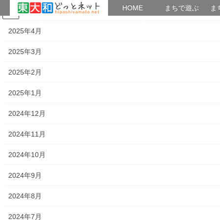
HOME
HOME
まちで遊ぶ
ま
2025年5月
コ
ナ
まちで学ぶ
がいこくじん
みんなのブログ
イベント
考えよう街創り
ン
ビ
2025年4月
テ
ゲ
ン
ー
2025年3月
2020年3月
ツ
シ
へ
ョ
2025年2月
ス
ン
HOME
2020年3月
キ
に
2025年1月
ッ
移
プ
動
2024年12月
2020年3月31日
2024年11月
暮らしを守る
「大和ものがたり」令和２年０３月(第５
2024年10月
７号）
「大和ものがたり」は新聞販売店の「ASA大和北部及びASA大和南
2024年9月
部」が発刊している発行部数；10,000部の情報紙で、東大和市全
域の種々の出来事(計画)を発信しており、地域活動を知る上で大変
2024年8月
参考になる資料です。今般０３月 […]
2024年7月