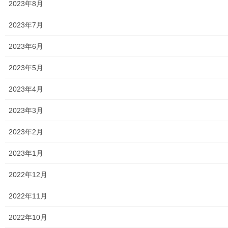
2023年8月
2020年3月28日
2023年7月
暮らしを守る
東大和市駅北側変則三叉路歩道上の陽光
2023年6月
(桜)が咲きました
2023年5月
東大和市駅北側変則三叉路歩道上の陽光(桜)が咲きました。この
変則三叉路は大和通り(青梅街道)南側のスタートとなる地点で、本
2023年4月
交差点が建設された時点で記念樹として植栽された記念樹です。
200328陽光(桜)が咲きました […]
2023年3月
2020年3月27日
2023年2月
暮らしを守る
2023年1月
東大和市地域活動写真展
現在東大和市役所の一階ロビーで３月２６日～４
2022年12月
月７日の間、地域振興課主催の市内自治会／マン
ション管理組合の活動状況を標題の「地域活動写
2022年11月
真展」として展示しており、。南街・桜が丘地域
防災協議会及び同協議会に加盟している団体も展
2022年10月
[…]