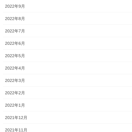
2022年9月
2020年3月25日
2022年8月
暮らしを守る
東大和市立第二小学校令和元年度卒業式
2022年7月
令和２年０２月２５日に東大和市立第二小学校令
2022年6月
和元年度の卒業式が挙行されました。 コロナウ
イルスの拡大防止の為、卒業式は従来の内容と異
2022年5月
なり、教師と卒業生のみで体育館で実施されまし
たが、卒業式終了後、満開の桜の同校校庭で、
2022年4月
[…]
2022年3月
2020年3月21日
暮らしを守る
2022年2月
うまかんべえー祭り開催の中止
2022年1月
来る４月２５日及び２６日に開催予定の「うまか
んべえ祭り」は新型コロナウイルスの感染拡大防
2021年12月
止の為, 中止する事になりました。詳細は下記の資
料をご覧(アップ願います)下さい。 200425うまか
2021年11月