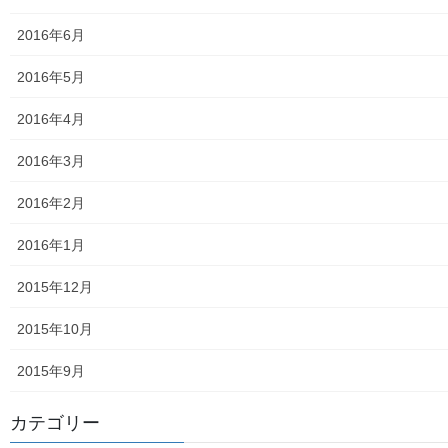
食品の含有放射線量の測定結果
2016年6月
青少年対策
2016年5月
青少年対策第二地区委員会 年度計画／実績報告
2016年4月
御神輿譲渡関連資料
2016年3月
凧作りマニュアル
2016年2月
東大和少年少女合唱団定期演奏会
2016年1月
発行資料
2015年12月
二小保管の古い写真
2015年10月
東大和伝統芸能フェスタ(東大和音頭)の実施(発表)報告
2015年9月
防災関連資料
カテゴリー
マニュアル等