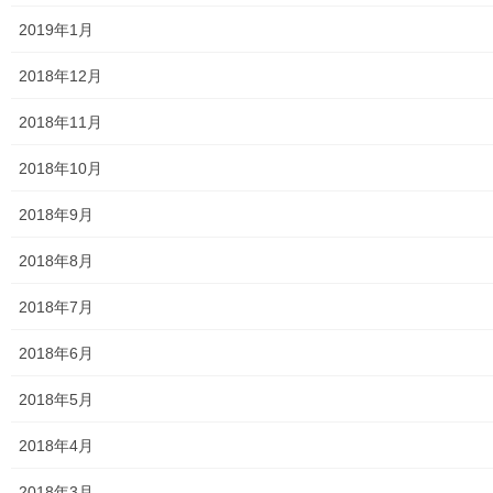
防災関連
2019年1月
東大和市防災地区カルテ１６地区明細
2018年12月
北多摩西部消防署
2018年11月
北多摩西部消防署発行資料
2018年10月
東大和市消防団
2018年9月
東大和市マンホールトイレの設置場所
2018年8月
東大和市立第二小／第二中学校に設置の備蓄コンテナーの
2018年7月
備蓄物品明細
2018年6月
南街・桜が丘地域防災協議会
2018年5月
東大和市立第二小学校避難所管理運営マニュアル
2018年4月
東大和第二中学校避難所管理運営マニュアル
2018年3月