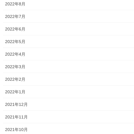
2022年8月
2021年1月2日
2022年7月
暮らしを守る
2022年6月
２０２１年度大和通り共栄会「野外書初
め展」の開催
2022年5月
２０２０年１２月２０日～２０２１年０１月３１日の期間、大
和通りの「駅前Big Box～東大和病院」間で大和通り共栄会で設置
2022年4月
した５０本の街路灯に標題の「野外書初め展」が開催されており
ます。この事業は大和通り共栄会が１７年 […]
2022年3月
2021年1月2日
2022年2月
暮らしを守る
2022年1月
親和映画サロン(２０２１年度上映計画)
２０２１年度の親和映画サロンの上映日程が決ま
2021年12月
りましたのでお知らせ致します。４月から偶数月
に開催され年６回の上映が予定されております。
2021年11月
何れも向原市民センターで第三日曜日の午後２時
～上映開始となっております。 詳細は下記資料
2021年10月