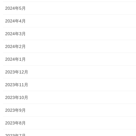
2021年1月29日
2024年5月
暮らしを守る
2024年4月
新型コロナウイルス感染症予防のための
お願い
2024年3月
「新型コロナウイルス感染症予防のためのお願い」として、東大
和市第二小学校では「感染又は感染が疑われる場合の対応処置」
2024年2月
について、下記添付資料を生徒の各家庭に配布しております。
我々も個々に「感染しない／させない」を前提に、常 […]
2024年1月
2023年12月
2021年1月28日
暮らしを守る
2023年11月
第４回東大和ボランティア･市民活動セン
ター運営委員会参加報告
2023年10月
令和２年度 第４回東大和ボランティア・市民活動センター運営
2023年9月
委員会」が、Zoomにてオンラインで、本日開催されました。運営
委員会委員（災害ボラセン協議会の区分から参加）として参加致
2023年8月
しましたので、ご報告致します。詳細は下記資 […]
2023年7月