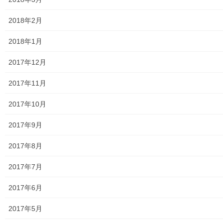
発行書籍
2018年2月
放射線量
2018年1月
空間放射線量測定
2017年12月
南街・桜が丘地域の測定結果
2017年11月
東大和市中央／湖畔地域の測定結果
2017年10月
東大和他地域の空間放射線量測定結果
2017年9月
食品の含有放射線量の測定結果
2017年8月
青少年対策
2017年7月
青少年対策第二地区委員会 年度計画／実績報告
2017年6月
御神輿譲渡関連資料
2017年5月
凧作りマニュアル