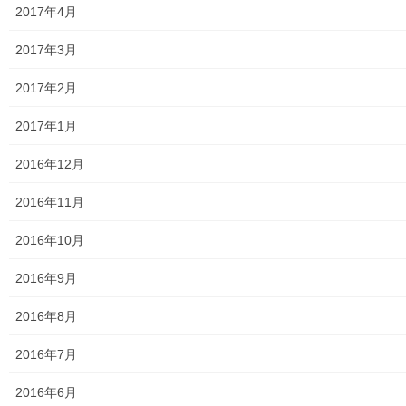
2017年4月
東大和少年少女合唱団定期演奏会
2017年3月
発行資料
2017年2月
二小保管の古い写真
2017年1月
東大和伝統芸能フェスタ(東大和音頭)の実施(発表)報告
2016年12月
防災関連資料
2016年11月
マニュアル等
2016年10月
ASA大和発行資料
2016年9月
大和ものがたり；２０１５年(０７月～１２月)
2016年8月
大和ものがたり；２０１６年(０１月～１２月）
2016年7月
大和ものがたり；２０１７年(０１月～１２月)
2016年6月