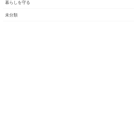
暮らしを守る
空堀川上流雨水幹線整備事業関連
未分類
絵画
東大和市駅高架下の夜市開催報告
東大和市南街・桜が丘地域の歴史について
病院・福祉
東大和病院
東大和市高齢者ほっと支援センター
高齢者ほっと支援センターいもくぼ
高齢者ほっと支援センターなんがい
東大和市高齢者見守りぼっくすなんがい通信
高齢者ほっと支援センターきよはら