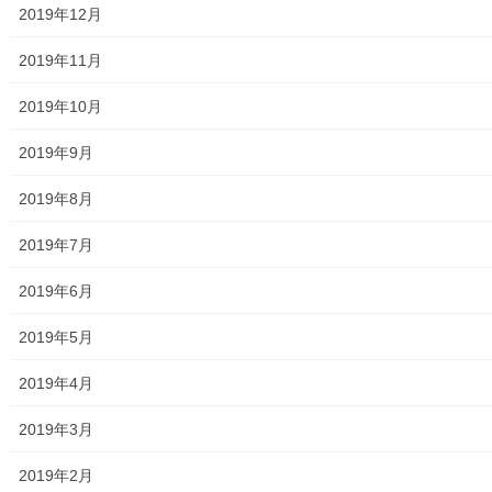
J：COM
2019年12月
自治会
2019年11月
自治会／マンション
2019年10月
ホームページ開設自治会／マンション管理組合
2019年9月
親和映画サロン
2019年8月
防犯・防災
2019年7月
警視庁・他団体関連
2019年6月
東大和警察署・他団体の各年度発行資料
2019年5月
2024年度警視庁・他団体発行資料
2019年4月
2025年度警視庁・他団体の発行資料
2019年3月
２０２６年度警視庁・他団体の発行資料
2019年2月