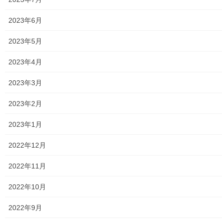
2021年1月25日
暮らしを守る
2023年6月
栄二丁目自治会広報誌「にっこりひろ
2023年5月
ば；第３７号」(令和３年０１月２５日）
の発行
2023年4月
栄二丁目自治会広報誌「にっこりひろば；第３７号」（令和３年
０１月２５日）が発行されました。今回は栄二丁目自治会チーム
2023年3月
リーダーの皆様方の新年の挨拶、日常の家庭内における防災対
策、コロナ下における食事の際の注意事項及び各種鍋 […]
2023年2月
2021年1月11日
2023年1月
暮らしを守る
2022年12月
令和３年 東大和市消防団消防出初式
新春にあたって挙行される東大和市消防団の出初
2022年11月
式は、新型コロナウィルス感染症拡大防止の為、
来賓を招待しない形で、東大和市ロンド桜が丘フ
2022年10月
ィールドで行われる予定でした。しかしながら７
日の緊急事態宣言（東京、神奈川、埼玉、千葉）
2022年9月
[…]