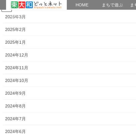
2025年4月
HOME
HOME
まちで遊ぶ
ま
コ
ナ
まちで学ぶ
がいこくじん
みんなのブログ
イベント
考えよう街創り
2025年3月
ン
ビ
テ
ゲ
2025年2月
ン
ー
2021年1月
ツ
シ
2025年1月
へ
ョ
ス
ン
HOME
2021年1月
2024年12月
キ
に
ッ
移
2024年11月
プ
動
2021年1月30日
2024年10月
暮らしを守る
「大和ものがたり」２０２１年０１月(第
2024年9月
６７号）の発行
2024年8月
「大和ものがたり」は新聞販売店の「ASA大和北部及びASA大和南
部」が発刊している発行部数；10,000部の情報紙で、東大和市全
2024年7月
域の種々の出来事(計画)を発信しており、地域活動を知る上で大変
参考になる資料です。今般０１月 […]
2024年6月