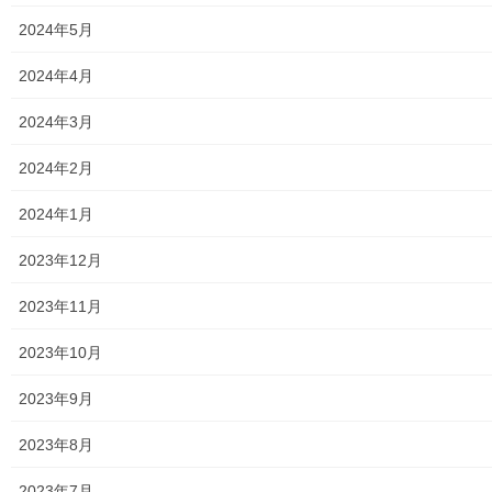
2024年5月
2023年5月30日
暮らしを守る
2024年4月
「大和ものがたり」２０２３年０５月号
2024年3月
(第９５号）の発行
「大和ものがたり」は新聞販売店の「ASA大和北部及びASA大和南
2024年2月
部」が発刊している発行部数；10,000部の情報紙で、東大和市全
域の種々の出来事(計画)を発信しており、地域活動を知る上で大変
2024年1月
参考になる資料です。今般０５月 […]
2023年12月
2023年5月30日
2023年11月
暮らしを守る
令和５年度 東大和市が開催する防災訓
2023年10月
練のおしらせ
2023年9月
令和５年度に東大和市が開催する防災訓練は下記通りで、
・ 水防訓練 ・ 避難所開設訓練 ・ 総合防
2023年8月
災訓練 ・ 避難所体験訓練 これらの訓練には市民の参加が
出来ますので是非ご参加下さい。開催日程／場 […]
2023年7月