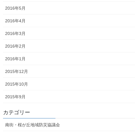
御神輿譲渡関連資料
2016年5月
凧作りマニュアル
2016年4月
東大和少年少女合唱団定期演奏会
2016年3月
発行資料
2016年2月
二小保管の古い写真
2016年1月
東大和伝統芸能フェスタ(東大和音頭)の実施(発表)報告
2015年12月
防災関連資料
2015年10月
マニュアル等
2015年9月
ASA大和発行資料
カテゴリー
大和ものがたり；２０１５年(０７月～１２月)
南街・桜が丘地域防災協議会
大和ものがたり；２０１６年(０１月～１２月）