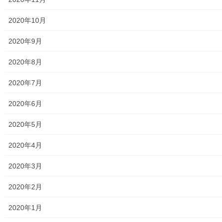
Open 街創り
2020年10月
投
固
固
1
2
»
2020年9月
稿
定
定
ペ
ペ
2020年8月
ナ
メニュー
ー
ー
ビ
2020年7月
ジ
ジ
行政機関
ゲ
2020年6月
ー
行政関連
シ
2020年5月
東大和市市役所関連
ョ
2020年4月
ン
東大和市社会福祉協議会
2020年3月
東大和市生活支援体整備事業広報誌「てとてとて」
2020年2月
公民館／市民センター等配置図
2020年1月
公民館／地区会館