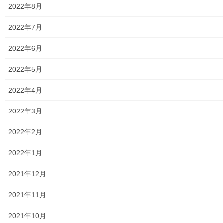
2022年8月
2023年5月27日
暮らしを守る
2022年7月
２０２３年度自治会長等会議の開催報告
2022年6月
０５月２６日午後７時より東大和市市役所会議棟
で標題の「令和５年度自治会長等会議」 が開催さ
2022年5月
れました。会議は各種補助金、2つの自治会から
「IT化の実施例報告」及び東大和どっとネットか
2022年4月
ら「地域のデジタル化応援活動内容」の説明 […]
2022年3月
2023年5月25日
2022年2月
暮らしを守る
東大和市生活支援体制整備事業広報紙
2022年1月
「てとてとて第１３号」の発行
東大和市生活支援体制整備事業広報紙「てとてとて第１３号が２
2021年12月
０２３年０５月１０日に発行されました。本紙は東大和市民の皆
様が高齢になっても安心して暮らせる為の情報誌として発行され
2021年11月
ており、介護予防を含む種々の地域の取り組み等を […]
2021年10月