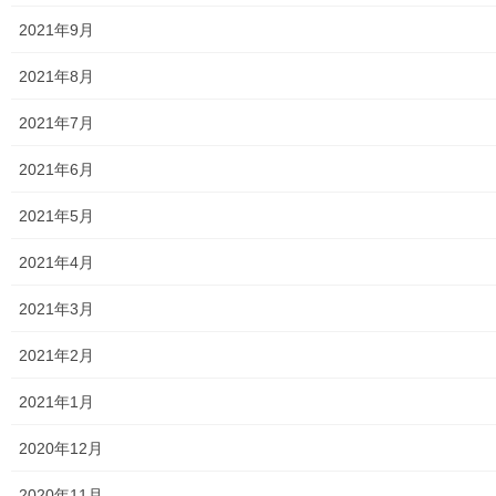
2023年5月25日
2021年9月
未分類
Open
2021年8月
Open 街創り
2021年7月
2023年5月24日
2021年6月
暮らしを守る
2021年5月
令和５年度富士見通り商栄会七夕祭り＆
中元売り出し説明会の開催
2021年4月
５月２２日に南街地区自治会集会所で標題の説明会が富士見通り
商栄会から関係者に第一回目の説明が開催されました。七夕祭り
2021年3月
＆中元売り出しは本紙2ページ以降の資料により担当者より、各関
連者の開催日程の詳細な内容及び役割分担等の説 […]
2021年2月
2021年1月
2023年5月23日
未分類
2020年12月
Open
2020年11月