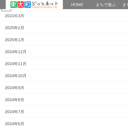
2025年4月
HOME
HOME
まちで遊ぶ
ま
コ
ナ
まちで学ぶ
がいこくじん
みんなのブログ
イベント
考えよう街創り
2025年3月
ン
ビ
テ
ゲ
2025年2月
ン
ー
2023年5月
ツ
シ
2025年1月
へ
ョ
ス
ン
HOME
2023年5月
2024年12月
キ
に
ッ
移
2024年11月
プ
動
2023年5月30日
2024年10月
暮らしを守る
東大和市 水防訓練の開催
2024年9月
東大和市と北多摩西部消防署等が連携し、水害に
2024年8月
よる被害を最小限にする為、水防訓練が下記の通
り実施されました。狭山などの自治会の方々も参
2024年7月
加し、本番さながらの訓練が行われました。 第１
部（水防本部設置運営訓練、市役所本庁舎、一
2024年6月
[…]