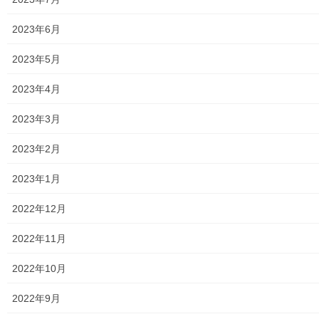
2023年5月29日
2023年6月
暮らしを守る
2023年5月
南街・桜が丘地域防災協議会２０２３年
度総会開催報告
2023年4月
南街・桜が丘地域防災協議会の２０２３年度総会が昨年に引き続
き、東大和市立第二小学校体育館をお借りして開催されました。
2023年3月
協議会所属団体２３名及び、和地新市長様はじめご来賓２１名の
ご参加を仰ぎ、協議会メンバー１２名を加えて1時 […]
2023年2月
2023年5月28日
2023年1月
暮らしを守る
2022年12月
令和５年度 防災行政無線を用いた全国
一斉情報伝達訓練の実施
2022年11月
東大和市では地震・津波や武装攻撃などの緊急事態時に、国から
の緊急情報が市民に確実に届くよう、全国瞬時警報システム(Ｊア
2022年10月
ラート）の情報伝達訓練を、本年度は下記日程で４回実施される
予定です。 ・ 令和５年０６月０７日(水 […]
2022年9月