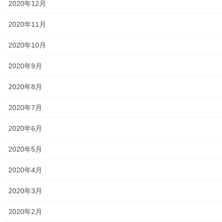
2020年12月
暮らしを守る
自治会活動の紹介(東大和市地域振興課)
2020年11月
東大和市役所の一階ロビーで地域振興課による、
市内の各自治会が取り組んでいる伝統行事、防災
2020年10月
訓練、清掃活動の状況報告及び友好都市の喜多方
市展並びに自治会入会すすめのお知らせしており
2020年9月
ます。詳細は下記資料をご覧(タップ願います) […]
2020年8月
投
2020年7月
固
固
固
1
2
3
»
稿
定
定
定
2020年6月
ペ
ペ
ペ
ナ
メニュー
ー
ー
ー
2020年5月
ビ
ジ
ジ
ジ
行政機関
ゲ
2020年4月
ー
行政関連
2020年3月
シ
東大和市市役所関連
ョ
2020年2月