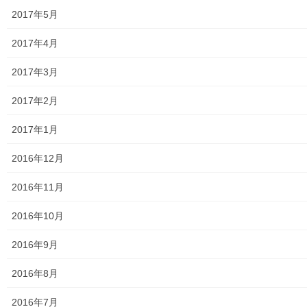
東大和市マンホールトイレの設置場所
2017年5月
東大和市立第二小／第二中学校に設置の備蓄コンテナーの
2017年4月
備蓄物品明細
2017年3月
南街・桜が丘地域防災協議会
2017年2月
東大和市立第二小学校避難所管理運営マニュアル
2017年1月
東大和第二中学校避難所管理運営マニュアル
2016年12月
発行書籍
2016年11月
放射線量
2016年10月
空間放射線量測定
2016年9月
南街・桜が丘地域の測定結果
2016年8月
東大和市中央／湖畔地域の測定結果
2016年7月
東大和他地域の空間放射線量測定結果