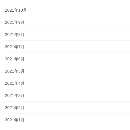
暮らしを守る
2021年10月
令和６年度 東京都立東大和高等学校 地
域連携防災訓練参加報告
2021年9月
都立東大和高校において、第１年学年生徒（防災講話のみ第２学
2021年8月
年も）を対象とした「地域連携防災訓練」が、下記の通り実施さ
れました。「令和６年度 都立東大和高等学校 防災教育推進委
2021年7月
員」として、又、「当防災協議会（地域の住民）」 […]
2021年6月
2025年3月23日
暮らしを守る
2021年5月
見守り・声かけ活動協力員研修会 「災害
2021年4月
と高齢者」
０３月０４日に東大和市社会福祉協議会主催による、見守り・声
2021年3月
かけ活動協力員研修会「災害と高齢者」が、中央公民館ホールで
開催されました。１００名を超える参加者で、質疑応答もあり、
2021年2月
熱気ある研修会となりました。詳細は下記資料をご […]
2021年1月
2025年3月22日