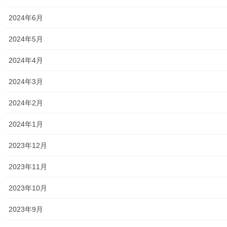
2025年3月31日
2024年6月
暮らしを守る
大和ものがたり２０２５年０３月号(第１
2024年5月
１７号）の発行
2024年4月
「大和ものがたり」は新聞販売店の「ASA大和北部及びASA大和南
部」が発刊している発行部数；10,000部の情報紙で、東大和市全
2024年3月
域の種々の出来事(計画)を発信しており、地域活動を知る上で大変
参考になる資料です。今般０３月 […]
2024年2月
2025年3月30日
2024年1月
暮らしを守る
2023年12月
サギ電話対策のご紹介(国際電話)；東大和
警察署
2023年11月
国際電話を使用したサギ電話対策の詳細は下記資料の通りですの
で、ご覧(タップ願います)下さい。 サギ電話対策のご紹介(国際電
2023年10月
話) トップページに戻る 街創り
2023年9月
2025年3月30日