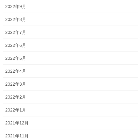
暮らしを守る
2022年9月
令和７年国勢調査 調査員募集
2022年8月
令和７年国勢調査が０９月１日から１０月３１日
の間実施されます。この調査を支援する「調査
2022年7月
員」の募集が開始されており、自治会へも「調査
員募集」のチラシ配布の要請が出ております。詳
2022年6月
細は下記資料をご覧(タップ願います)の上、ご協
[…]
2022年5月
2025年3月29日
2022年4月
暮らしを守る
2022年3月
小平・村山・大和衛生組合の「新ごみ燃
焼施設工事現場 見学会」参加報告
2022年2月
小平・村山・大和衛生組合では０３月２９日に現在建設中の「新
ごみ燃焼施設工事現場見学会」を開催致しました。見学は同日午
2022年1月
後１時より開始され、１０名以下の少人数で説明者が付き添い、
プラットホーム→燃焼炉→過熱器→ろ過式集塵機→ […]
2021年12月
2021年11月
2025年3月23日