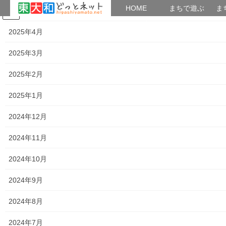
HOME
HOME
まちで遊ぶ
ま
2025年5月
コ
ナ
まちで学ぶ
がいこくじん
みんなのブログ
イベント
考えよう街創り
ン
ビ
2025年4月
テ
ゲ
ン
ー
2025年3月
2025年3月
ツ
シ
へ
ョ
2025年2月
ス
ン
HOME
2025年3月
キ
に
2025年1月
ッ
移
プ
動
2024年12月
2025年3月31日
2024年11月
暮らしを守る
２０２５年度親和自治会映画サロン「第
2024年10月
一回；用心棒」の上映予定
０４月２０日に向原市民センターで２０２５年度親和自治会映画
2024年9月
サロンの「第一回；用心棒」が上映予定です。詳細は下記資料を
ご覧(タップ願います)下さい。 250420第一回「用心棒」 トップペ
2024年8月
ージに戻る 街創り
2024年7月