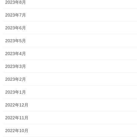
2023年8月
暮らしを守る
被害防止確認先一覧(東大和警察署)
2023年7月
各種サギ電話からの防止の為の確認電話は下記資
2023年6月
料の通りですので、ご確認(タップ願います)下さ
い。(市役所、NTTファイナンス、パソコンウイル
2023年5月
ス感染、警察、息子／孫、銀行／金融機関等) 被害
防止確認一覧 トップページに戻る […]
2023年4月
2025年3月30日
2023年3月
暮らしを守る
2023年2月
２０２５ 年桜祭り（第一光ヶ丘自治会)の
開催報告
2023年1月
東大和第一光ヶ丘自治会 恒例 の「２０２ ５ 年桜祭り」が 、 ３
月 ２９ 日 土 第一光ヶ丘公園に て 開催されました。 当日は戻り
2022年12月
冷え込みと雨というあいにくの天気でしたが、個人宅の駐車 場で
模擬店のみが開かれ、 自 […]
2022年11月
2022年10月
2025年3月29日