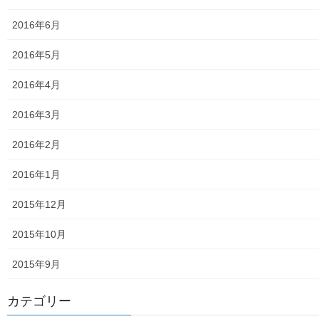
2016年6月
食品の含有放射線量の測定結果
2016年5月
青少年対策
2016年4月
青少年対策第二地区委員会 年度計画／実績報告
2016年3月
御神輿譲渡関連資料
2016年2月
凧作りマニュアル
2016年1月
東大和少年少女合唱団定期演奏会
2015年12月
発行資料
2015年10月
二小保管の古い写真
2015年9月
東大和伝統芸能フェスタ(東大和音頭)の実施(発表)報告
防災関連資料
カテゴリー