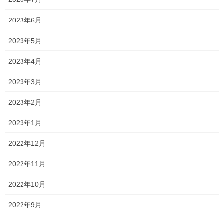
2024年2月19日
未分類
2023年6月
Open
2023年5月
Open 街創り
2023年4月
2024年2月19日
2023年3月
暮らしを守る
第５回防災訓練（栄二丁目自治会）
2023年2月
栄二丁目自治会では本日、南街地区自治会集会所
において、第５回防災訓練を実施致しました。
2023年1月
『考えよう「みんなで出来る防災対策」』をテー
マに、安否確認に続き、北多摩西部消防署様ご指
2022年12月
導による体験訓練、そして炊き出し訓練などが実
施 […]
2022年11月
2022年10月
2024年2月17日
暮らしを守る
2022年9月
防災資機材点検・操作訓練の開催報告(南