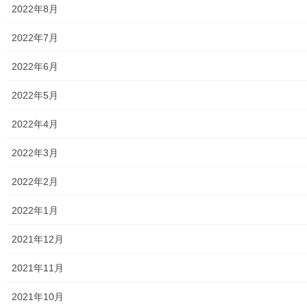
2022年8月
街・桜が丘地域防災協議会)
２０２３年度第２回目の当防災協議会所有「防災資機材動作点
2022年7月
検・操作訓練」を、０２月１７日に南街地区自治会集会所敷地内
で実施致しました。本訓練は所有防災機器を以下の目的で、毎年2
2022年6月
回実施しております。 ・「協議会所有防災資機材 […]
2022年5月
2024年2月16日
2022年4月
暮らしを守る
南街公民館・市民企画運営講座 街づくり
2022年3月
懇談会 「先取り！ 子育て情報」 ●
第二回「幼児期の子育てって？」
2022年2月
２０２３年度第二回講座が、２月１３日に南街公民館２０２号室
で開催されました。 連続５回の講座の中で、先週大雪の為延期さ
2022年1月
れた保育付きの子育て情報講座の、第２回目です。本日は、講師
や運営委員を含め１２名の参加者となりました。 […]
2021年12月
2021年11月
2024年2月15日
未分類
2021年10月