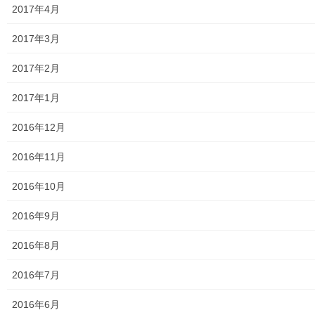
東大和第二中学校避難所管理運営マニュアル
2017年4月
発行書籍
2017年3月
放射線量
2017年2月
空間放射線量測定
2017年1月
南街・桜が丘地域の測定結果
2016年12月
東大和市中央／湖畔地域の測定結果
2016年11月
東大和他地域の空間放射線量測定結果
2016年10月
食品の含有放射線量の測定結果
2016年9月
青少年対策
2016年8月
青少年対策第二地区委員会 年度計画／実績報告
2016年7月
御神輿譲渡関連資料
2016年6月