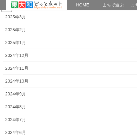
2025年4月
HOME
HOME
まちで遊ぶ
ま
コ
ナ
まちで学ぶ
がいこくじん
みんなのブログ
イベント
考えよう街創り
2025年3月
ン
ビ
テ
ゲ
2025年2月
ン
ー
2024年2月
ツ
シ
2025年1月
へ
ョ
ス
ン
HOME
2024年2月
2024年12月
キ
に
ッ
移
2024年11月
プ
動
2024年2月28日
2024年10月
暮らしを守る
「大和ものがたり」２０２４年０２月号
2024年9月
(第１０４号）の発行
2024年8月
大和ものがたり」は新聞販売店の「ASA大和北部及びASA大和南
部」が発刊している発行部数；10,000部の情報紙で、東大和市全
2024年7月
域の種々の出来事(計画)を発信しており、地域活動を知る上で大変
参考になる資料です。今般０２月号 […]
2024年6月