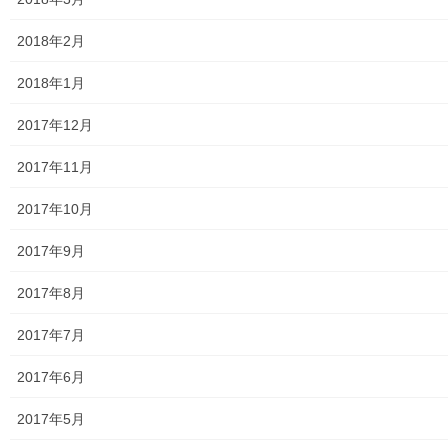
２０２６年度警視庁・他団体の発行資料
2018年2月
防災関連
2018年1月
東大和市防災地区カルテ１６地区明細
2017年12月
北多摩西部消防署
2017年11月
北多摩西部消防署発行資料
2017年10月
東大和市消防団
2017年9月
東大和市マンホールトイレの設置場所
2017年8月
東大和市立第二小／第二中学校に設置の備蓄コンテナーの
備蓄物品明細
2017年7月
南街・桜が丘地域防災協議会
2017年6月
東大和市立第二小学校避難所管理運営マニュアル
2017年5月