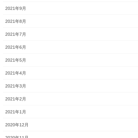
Open
2021年9月
Open 街創り
2021年8月
2024年2月12日
2021年7月
暮らしを守る
春の火災予防運動(東京消防庁)
2021年6月
東京消防庁及び北多摩西部消防署では０３月０１
～０３月０７日の間「春の火災予防運動」を実施
2021年5月
します。本年度の東京消防庁火災予防標語は、
● 目で確認 声出し確認 火の用心 です。皆
2021年4月
様、火の取り扱いには気お付けて戴き、火災の
[…]
2021年3月
2021年2月
2024年2月11日
未分類
2021年1月
Open
2020年12月
Open 街創り
2020年11月