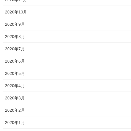
投
固
固
1
2
»
2020年10月
稿
定
定
ペ
ペ
2020年9月
ナ
メニュー
ー
ー
ビ
2020年8月
ジ
ジ
行政機関
ゲ
2020年7月
ー
行政関連
シ
2020年6月
東大和市市役所関連
ョ
2020年5月
ン
東大和市社会福祉協議会
2020年4月
東大和市生活支援体整備事業広報誌「てとてとて」
2020年3月
公民館／市民センター等配置図
2020年2月
公民館／地区会館
2020年1月
市民センター