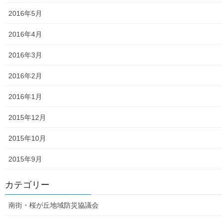
凧作りマニュアル
2016年5月
東大和少年少女合唱団定期演奏会
2016年4月
発行資料
2016年3月
二小保管の古い写真
2016年2月
東大和伝統芸能フェスタ(東大和音頭)の実施(発表)報告
2016年1月
防災関連資料
2015年12月
マニュアル等
2015年10月
ASA大和発行資料
2015年9月
大和ものがたり；２０１５年(０７月～１２月)
カテゴリー
大和ものがたり；２０１６年(０１月～１２月）
南街・桜が丘地域防災協議会
大和ものがたり；２０１７年(０１月～１２月)