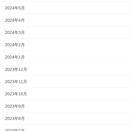
2024年2月21日
2024年5月
暮らしを守る
2024年4月
地震から命を守る「７つの問いかけ」
最近地震の発生が続いておりますが、身近で大地
2024年3月
震が発生した際の、 ● 地震時の行動 ●
地震直後の行動 ● 地震後の行動 ７つの行
2024年2月
動指針「(問いかけ」を下記にお知らせしておりま
すので、地震発生時の参考として、 […]
2024年1月
2023年12月
2024年2月21日
暮らしを守る
2023年11月
AED(自動体外除細動器)を使った応急手当
のやりかた
2023年10月
最近AED(自動体外除細動器)が地域の中で、多く設置されておりま
2023年9月
すが、正しい使用方法について、知っておく必要があります。こ
の為、「AED(自動体外除細動器)を使った応急手当のやり方」につ
2023年8月
いて下記の資料を是非ご覧(タップ願 […]
2023年7月