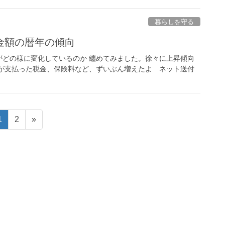
暮らしを守る
金額の暦年の傾向
がどの様に変化しているのか 纏めてみました。徐々に上昇傾向
民が支払った税金、保険料など、ずいぶん増えたよ ネット送付
固
固
1
2
»
定
定
ペ
ペ
ー
ー
ジ
ジ