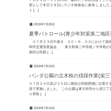
部として本日２８日にラジオ体操会に参加 しました。
ト […]
2016年7月26日
夏季パトロール(青少年対策第二地区
０７月２３日午後８．００～９．００にかけて南街
和市交通安産協会、 東大和第二中学校／中学校
南街公民館 […]
2016年7月26日
パンダ公園の立木枝の伐採作業(栄三
０７月２４日及び２５日に南街公民館西側に位置する
員で実施しました。 この公園は東大和市から栄三丁
り草取 […]
2016年7月24日