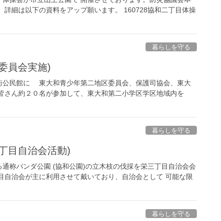
詳細は以下の資料をアップ願います。 160728協和二丁目体操
暮らしを守る
委員会実施)
公民館に 東大和青少年第二地区委員会、保護司協会、東大
の皆さん約２０名が参加して、東大和第二小学区学区地域内を
暮らしを守る
丁目自治会活動)
通称パンダ公園 (協和公園)の立木枝の伐採を栄三丁目自治会会
目自治会が主に利用させて戴いており、自治会として 可能な限
暮らしを守る