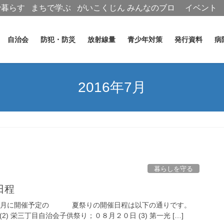
で暮らす
まちで学ぶ
がいこくじん
みんなのブロ
イベント
グ
自治会
防犯・防災
放射線量
青少年対策
発行資料
病
2016年7月
暮らしを守る
日程
８月に開催予定の 夏祭りの開催日程は以下の通りです。
 栄三丁目自治会子供祭り；０８月２０日 (3) 第一光 […]