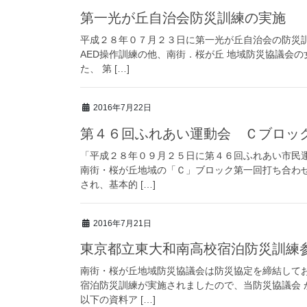
第一光が丘自治会防災訓練の実施
平成２８年０７月２３日に第一光が丘自治会の防災
AED操作訓練の他、南街．桜が丘 地域防災協議会
た、 第 […]
2016年7月22日
第４６回ふれあい運動会 Ｃブロッ
「平成２８年０９月２５日に第４６回ふれあい市民
南街・桜が丘地域の「Ｃ」ブロック第一回打ち合わ
され、基本的 […]
2016年7月21日
東京都立東大和南高校宿泊防災訓練
南街・桜が丘地域防災協議会は防災協定を締結して
宿泊防災訓練が実施されましたので、当防災協議会
以下の資料ア […]