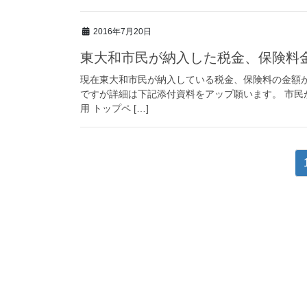
2016年7月20日
東大和市民が納入した税金、保険料
現在東大和市民が納入している税金、保険料の金額
ですが詳細は下記添付資料をアップ願います。 市
用 トップペ […]
投
稿
ナ
ビ
ゲ
ー
シ