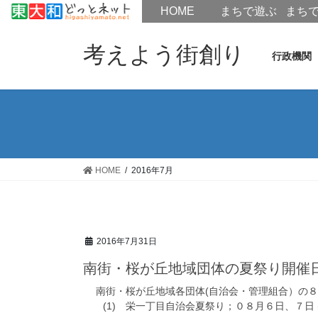
HOME
HOME
まちで遊ぶ
まち
コ
ナ
ン
ビ
考えよう街創り
行政機関
テ
ゲ
ン
ー
ツ
シ
へ
ョ
ス
ン
キ
に
ッ
移
HOME
2016年7月
プ
動
2016年7月31日
南街・桜が丘地域団体の夏祭り開催
南街・桜が丘地域各団体(自治会・管理組合）の
(1) 栄一丁目自治会夏祭り；０８月６日、７日 (2)