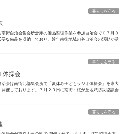
暮らしを守る
施
る南街自治会集会所倉庫の備品整理作業を参加自治会で０７月３
必要な備品を収納しており、近年南街地域の各自治会の活動が活
暮らしを守る
オ体操会
自治会は南街北部集会所で「夏休み子どもラジオ体操会」を東大
、開催しております。７月２９日に南街・桜が丘地域防災協議会
暮らしを守る
催
オ体操会が市立山王公園で 開催させております。防災協議会本