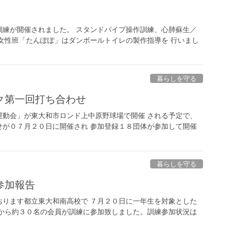
訓練が開催されました。 スタンドパイプ操作訓練、心肺蘇生／
の女性班「たんぽぽ」はダンボールトイレの製作指導を 行いまし
暮らしを守る
ク第一回打ち合わせ
運動会」が東大和市ロンド上中原野球場で開催 される予定で、
せが０７月２０日に開催され 参加登録１８団体が参加して開催
暮らしを守る
参加報告
おります都立東大和南高校で ７月２０日に一年生を対象とした
 から約３０名の会員が訓練に参加致しました。訓練参加状況は