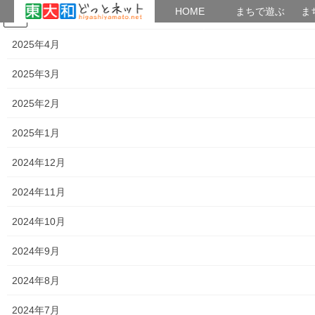
HOME
HOME
まちで遊ぶ
ま
2025年5月
コ
ナ
まちで学ぶ
がいこくじん
みんなのブログ
イベント
考えよう街創り
ン
ビ
2025年4月
テ
ゲ
ン
ー
2025年3月
東大和病院
ツ
シ
へ
ョ
2025年2月
ス
ン
HOME
東大和病院
キ
に
2025年1月
ッ
移
プ
動
2024年12月
東大和病院
東大和病院付属セントラルクリニック
2024年11月
トップページに戻る
2024年10月
2024年9月
共有:
2024年8月
ク
F
リ
a
ッ
c
ク
e
2024年7月
し
b