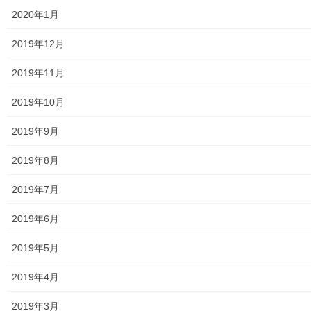
2020年1月
青少年対策第二地区委員会 年度計画／実績報告
2019年12月
御神輿譲渡関連資料
2019年11月
凧作りマニュアル
2019年10月
東大和少年少女合唱団定期演奏会
2019年9月
発行資料
2019年8月
二小保管の古い写真
2019年7月
東大和伝統芸能フェスタ(東大和音頭)の実施(発表)報告
2019年6月
防災関連資料
2019年5月
マニュアル等
2019年4月
ASA大和発行資料
2019年3月