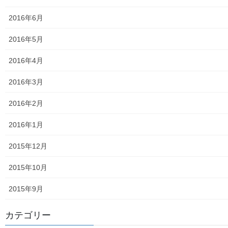
東大和市介護サービスマップ
2016年6月
東大和市内のクリニック／診療所一覧
2016年5月
認知症ガイドブック
2016年4月
まちの財政
2016年3月
白書の発行
2016年2月
平成27年度の活動状況
2016年1月
下水道料金の改定
2015年12月
南街公民館祭りでの掲示資料
2015年10月
平成２８年度の活動状況
2015年9月
平成２８年度定例会
カテゴリー
各種資料の掲示（２）；ごみ収集有料化検証結果