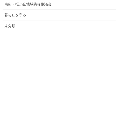
南街・桜が丘地域防災協議会
各種資料の掲示(1) ;平成２７年度に開催された各地域の公民
館で発表した資料
暮らしを守る
各種資料の掲示(3)；納入した税金、保険料年度別納入増加
未分類
状況等
各種資料の掲示(4)改定版；支出の変化を見る(平成２７年度
決算追加）
各種資料の提示(5)；財政支出の変化(民生費関連)
各種資料の提示(6)；市の財政の増加、何が増加したか
各種資料の提示（７）；国からの補助金の推移
各種資料の提示(8)；ごみ収取有料化後の検証結果その(３)
平成２９年度活動状況
教育費の他市との比較(平成２７年度資料での比較)