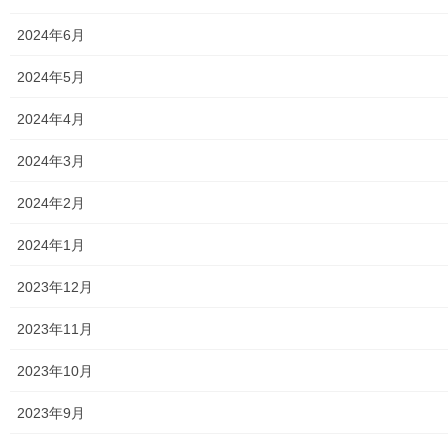
て
o
T
o
2024年6月
w
k
Facebook
twitter
i
で
t
共
t
有
2024年5月
e
す
LINE
r
る
で
に
2024年4月
共
は
有
ク
(
リ
新
ッ
2024年3月
し
ク
い
し
ウ
て
メニュー
2024年2月
ィ
く
ン
だ
ド
さ
行政機関
ウ
い
2024年1月
で
(
開
新
き
し
行政関連
2023年12月
ま
い
す
ウ
)
ィ
東大和市市役所関連
ン
2023年11月
ド
ウ
で
東大和市社会福祉協議会
2023年10月
開
き
ま
東大和市生活支援体整備事業広報誌「てとてとて」
す
2023年9月
)
公民館／市民センター等配置図