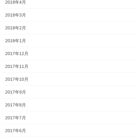
2018年4月
大和ものがたり；２０２５年；１１５～１２６号
2018年3月
大和ものがたり；２０２６年；１２７号～
2018年2月
南街・桜が丘地域の道路整備完了及び計画
2018年1月
空堀川上流雨水幹線整備事業関連
2017年12月
絵画
2017年11月
東大和市駅高架下の夜市開催報告
2017年10月
東大和市南街・桜が丘地域の歴史について
2017年9月
病院・福祉
2017年8月
東大和病院
2017年7月
東大和市高齢者ほっと支援センター
2017年6月
高齢者ほっと支援センターいもくぼ