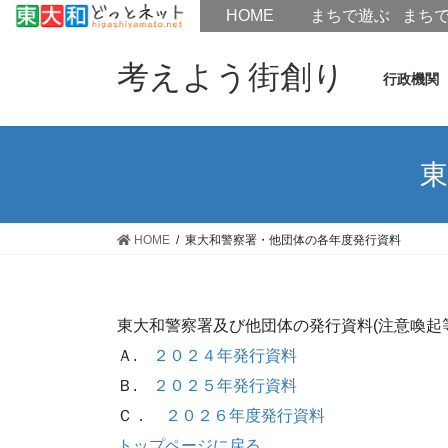
HOME
HOME
まちで遊ぶ
まち
コ
ナ
ン
ビ
考えよう街創り
行政機関
テ
ゲ
ン
ー
ツ
シ
へ
ョ
東
ス
ン
キ
に
ッ
移
HOME
東大和警察署・他団体の各年度発行資料
プ
動
東大和警察署及び他団体の発行資料(注意喚起
Ａ.
２０２４年発行資料
Ｂ.
２０２５年発行資料
Ｃ．
２０２６年度発行資料
トップページに戻る