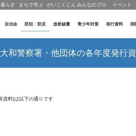
で暮らす
まちで学ぶ
がいこくじん
みんなのブロ
イベント
グ
自治会
防犯・防災
放射線量
青少年対策
発行資料
病
大和警察署・他団体の各年度発行
等資料)は以下の通りです