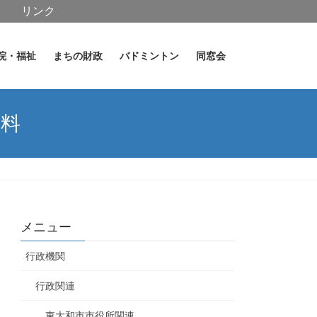
リンク
院・福祉
まちの財政
バドミントン
同窓会
資料
メニュー
行政機関
行政関連
東大和市市役所関連