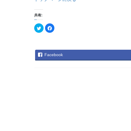
共有:
ク
F
リ
a
ッ
c
ク
e
し
b
て
o
T
o
w
k
Facebook
i
で
t
共
t
有
e
す
r
る
で
に
共
は
有
ク
(
リ
新
ッ
し
ク
い
し
ウ
て
ィ
く
ン
だ
ド
さ
ウ
い
で
(
開
新
き
し
ま
い
す
ウ