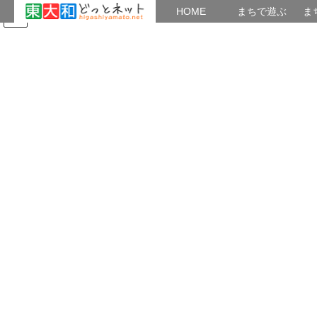
HOME
HOME
まちで遊ぶ
ま
コ
ナ
まちで学ぶ
がいこくじん
みんなのブログ
イベント
たまり場：「新現役」
ン
ビ
テ
ゲ
ン
ー
ウォーキング
ツ
シ
へ
ョ
ス
ン
HOME
健康・遊び
ウォーキング
野火止用水をノルディック
キ
に
ッ
移
プ
動
2016年2月22日
/ 最終更新日時 :
2016年2月21日
Mumbler
ウォーキング
野火止用水をノルディック
２月２１日(日）東大和ノルディックサークルの一行１８名。
長袖シャツにスエット、ウインドブレーカー。
９時４５分、清瀬駅から野火止用水沿いを平林寺へ。
紅葉山で昼食。途中、大粒の通り雨。日が出てきたが、
北風が強くなり、この３枚を着たままま。汗もかかず。