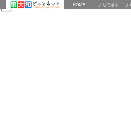
HOME
HOME
まちで遊ぶ
ま
コ
ナ
まちで学ぶ
がいこくじん
みんなのブログ
イベント
たまり場：「新現役」
ン
ビ
テ
ゲ
ン
ー
四季の訪れ
ツ
シ
へ
ョ
ス
ン
HOME
その他
四季の訪れ
梅が取れた レジ袋２杯
キ
に
ッ
移
プ
動
2017年6月17日
/ 最終更新日時 :
2017年6月17日
Mumbler
四季の訪れ
梅が取れた レジ袋２杯
どういうわけか、今年は梅の実が豊作。
肥料は一切やってないのに。
昨年はまったくの不作だったが。
恥ずかしながら、植木屋さんに採ってもらった。