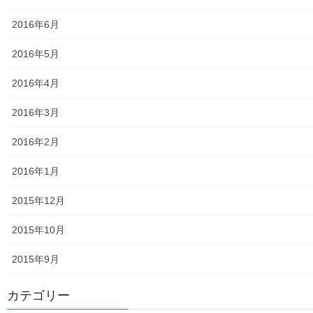
東大和市内のクリニック／診療所一覧
2016年6月
認知症ガイドブック
2016年5月
まちの財政
2016年4月
白書の発行
2016年3月
平成27年度の活動状況
2016年2月
下水道料金の改定
2016年1月
南街公民館祭りでの掲示資料
2015年12月
平成２８年度の活動状況
2015年10月
平成２８年度定例会
2015年9月
各種資料の掲示（２）；ごみ収集有料化検証結果
カテゴリー
各種資料の掲示(1) ;平成２７年度に開催された各地域の公民