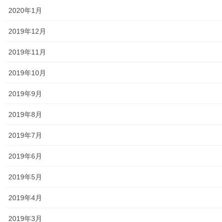
青少年対策第二地区委員会 年度計画／実績報告
2020年1月
御神輿譲渡関連資料
2019年12月
凧作りマニュアル
2019年11月
東大和少年少女合唱団定期演奏会
2019年10月
発行資料
2019年9月
二小保管の古い写真
2019年8月
東大和伝統芸能フェスタ(東大和音頭)の実施(発表)報告
2019年7月
防災関連資料
2019年6月
マニュアル等
2019年5月
ASA大和発行資料
2019年4月
大和ものがたり；２０１５年(０７月～１２月)
2019年3月