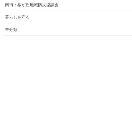
館で発表した資料
南街・桜が丘地域防災協議会
各種資料の掲示(3)；納入した税金、保険料年度別納入増加
暮らしを守る
状況等
未分類
各種資料の掲示(4)改定版；支出の変化を見る(平成２７年度
決算追加）
各種資料の提示(5)；財政支出の変化(民生費関連)
各種資料の提示(6)；市の財政の増加、何が増加したか
各種資料の提示（７）；国からの補助金の推移
各種資料の提示(8)；ごみ収取有料化後の検証結果その(３)
平成２９年度活動状況
教育費の他市との比較(平成２７年度資料での比較)
平成３０年度活動状況