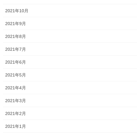
2025年度警視庁・他団体の発行資料
2021年10月
２０２６年度警視庁・他団体の発行資料
2021年9月
防災関連
2021年8月
東大和市防災地区カルテ１６地区明細
2021年7月
北多摩西部消防署
2021年6月
北多摩西部消防署発行資料
2021年5月
東大和市消防団
2021年4月
東大和市マンホールトイレの設置場所
2021年3月
東大和市立第二小／第二中学校に設置の備蓄コンテナーの
2021年2月
備蓄物品明細
2021年1月
南街・桜が丘地域防災協議会