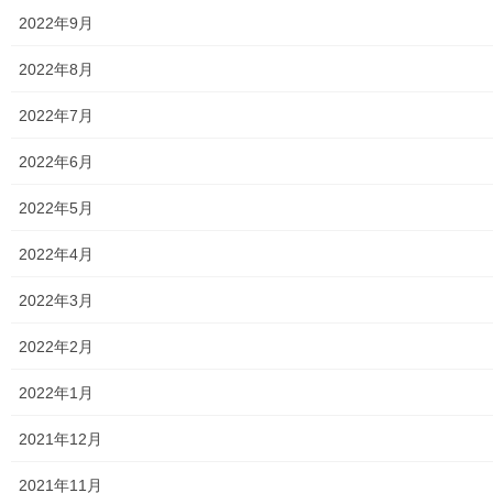
東京電力
2022年9月
東京ガス
2022年8月
J：COM
2022年7月
自治会
2022年6月
自治会／マンション
2022年5月
ホームページ開設自治会／マンション管理組合
2022年4月
親和映画サロン
2022年3月
防犯・防災
2022年2月
警視庁・他団体関連
2022年1月
東大和警察署・他団体の各年度発行資料
2021年12月
2024年度警視庁・他団体発行資料
2021年11月