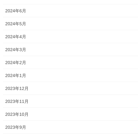
w
k
Facebook
twitter
i
で
t
共
2024年6月
t
有
e
す
LINE
r
る
で
に
2024年5月
共
は
有
ク
(
リ
2024年4月
新
ッ
し
ク
い
し
ウ
て
メニュー
2024年3月
ィ
く
ン
だ
ド
さ
行政機関
2024年2月
ウ
い
で
(
開
新
き
し
行政関連
2024年1月
ま
い
す
ウ
)
ィ
東大和市市役所関連
2023年12月
ン
ド
ウ
で
東大和市社会福祉協議会
2023年11月
開
き
ま
東大和市生活支援体整備事業広報誌「てとてとて」
2023年10月
す
)
公民館／市民センター等配置図
2023年9月