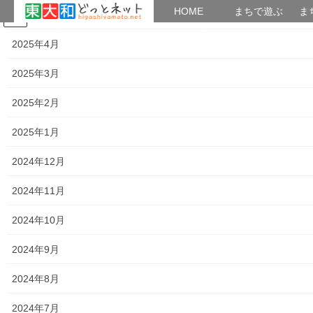
HOME
HOME
まちで遊ぶ
ま
2025年5月
コ
ナ
まちで学ぶ
がいこくじん
みんなのブログ
イベント
考えよう街創り
ン
ビ
2025年4月
テ
ゲ
ン
ー
2025年3月
同窓会
ツ
シ
へ
ョ
2025年2月
ス
ン
HOME
同窓会
キ
に
2025年1月
ッ
移
プ
動
2024年12月
小学校
中学校
2024年11月
３４歩こう会
2024年10月
共有:
2024年9月
ク
F
リ
a
ッ
c
2024年8月
ク
e
し
b
て
o
T
o
2024年7月