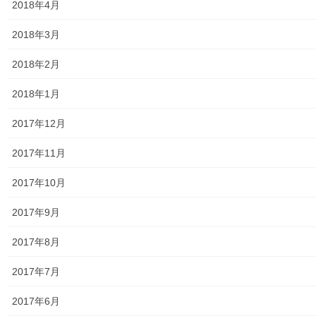
2018年4月
大和ものがたり；２０２６年；１２７号～
2018年3月
南街・桜が丘地域の道路整備完了及び計画
2018年2月
空堀川上流雨水幹線整備事業関連
2018年1月
絵画
2017年12月
東大和市駅高架下の夜市開催報告
2017年11月
東大和市南街・桜が丘地域の歴史について
2017年10月
病院・福祉
2017年9月
東大和病院
2017年8月
東大和市高齢者ほっと支援センター
2017年7月
高齢者ほっと支援センターいもくぼ
2017年6月