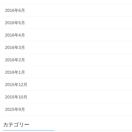
東大和市内のクリニック／診療所一覧
2016年6月
認知症ガイドブック
2016年5月
まちの財政
2016年4月
白書の発行
2016年3月
平成27年度の活動状況
2016年2月
下水道料金の改定
2016年1月
南街公民館祭りでの掲示資料
2015年12月
平成２８年度の活動状況
2015年10月
平成２８年度定例会
2015年9月
各種資料の掲示（２）；ごみ収集有料化検証結果
カテゴリー
各種資料の掲示(1) ;平成２７年度に開催された各地域の公民