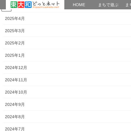
HOME
HOME
まちで遊ぶ
ま
2025年5月
コ
ナ
まちで学ぶ
がいこくじん
みんなのブログ
イベント
考えよう街創り
ン
ビ
2025年4月
テ
ゲ
ン
ー
2025年3月
小平・村山・大和衛生組合
ツ
シ
へ
ョ
2025年2月
ス
ン
HOME
小平・村山・大和衛生組合
キ
に
2025年1月
ッ
移
プ
動
2024年12月
小平・村山・大和衛生組合
トップページに戻る
2024年11月
2024年10月
共有:
2024年9月
ク
F
リ
a
ッ
c
ク
e
2024年8月
し
b
て
o
T
o
2024年7月
w
k