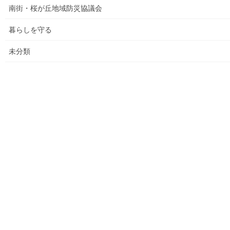
館で発表した資料
南街・桜が丘地域防災協議会
各種資料の掲示(3)；納入した税金、保険料年度別納入増加
暮らしを守る
状況等
未分類
各種資料の掲示(4)改定版；支出の変化を見る(平成２７年度
決算追加）
各種資料の提示(5)；財政支出の変化(民生費関連)
各種資料の提示(6)；市の財政の増加、何が増加したか
各種資料の提示（７）；国からの補助金の推移
各種資料の提示(8)；ごみ収取有料化後の検証結果その(３)
平成２９年度活動状況
教育費の他市との比較(平成２７年度資料での比較)
平成３０年度活動状況