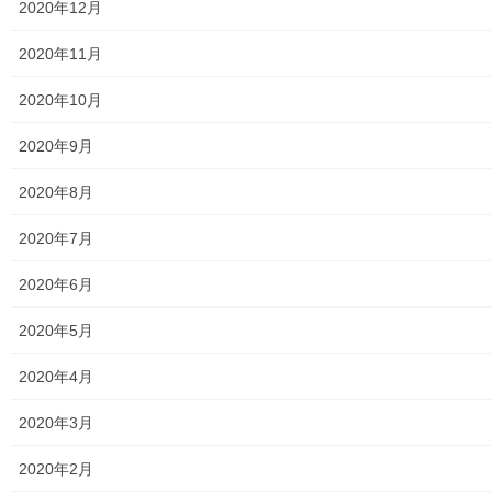
2020年12月
東大和市立第二小学校避難所管理運営マニュアル
2020年11月
東大和第二中学校避難所管理運営マニュアル
2020年10月
発行書籍
2020年9月
放射線量
2020年8月
空間放射線量測定
2020年7月
南街・桜が丘地域の測定結果
2020年6月
東大和市中央／湖畔地域の測定結果
2020年5月
東大和他地域の空間放射線量測定結果
2020年4月
食品の含有放射線量の測定結果
2020年3月
青少年対策
2020年2月
青少年対策第二地区委員会 年度計画／実績報告