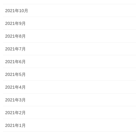
2025年度警視庁・他団体の発行資料
2021年10月
２０２６年度警視庁・他団体の発行資料
2021年9月
防災関連
2021年8月
東大和市防災地区カルテ１６地区明細
2021年7月
北多摩西部消防署
2021年6月
北多摩西部消防署発行資料
2021年5月
東大和市消防団
2021年4月
東大和市マンホールトイレの設置場所
2021年3月
東大和市立第二小／第二中学校に設置の備蓄コンテナーの
2021年2月
備蓄物品明細
2021年1月
南街・桜が丘地域防災協議会