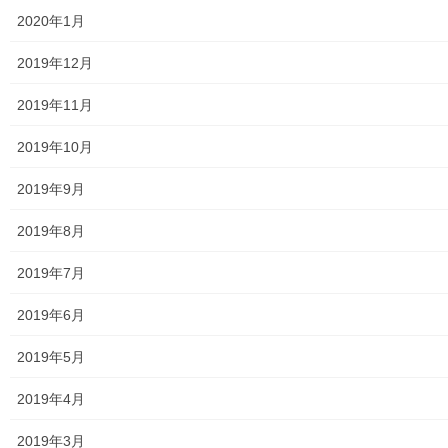
2020年1月
御神輿譲渡関連資料
2019年12月
凧作りマニュアル
2019年11月
東大和少年少女合唱団定期演奏会
2019年10月
発行資料
2019年9月
二小保管の古い写真
2019年8月
東大和伝統芸能フェスタ(東大和音頭)の実施(発表)報告
2019年7月
防災関連資料
2019年6月
マニュアル等
2019年5月
ASA大和発行資料
2019年4月
大和ものがたり；２０１５年(０７月～１２月)
2019年3月