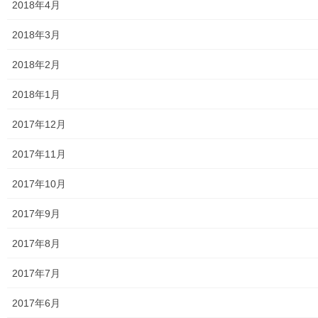
2018年4月
大和ものがたり；２０２６年；１２７号～
2018年3月
南街・桜が丘地域の道路整備完了及び計画
2018年2月
空堀川上流雨水幹線整備事業関連
2018年1月
絵画
2017年12月
東大和市駅高架下の夜市開催報告
2017年11月
東大和市南街・桜が丘地域の歴史について
2017年10月
病院・福祉
2017年9月
東大和病院
2017年8月
東大和市高齢者ほっと支援センター
2017年7月
高齢者ほっと支援センターいもくぼ
2017年6月
高齢者ほっと支援センターなんがい