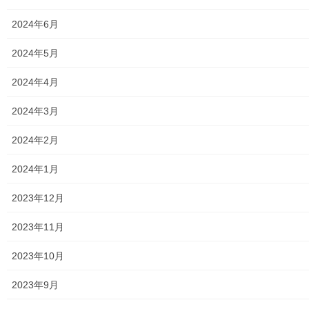
Facebook
twitter
i
で
t
共
t
有
2024年6月
e
す
LINE
r
る
で
に
2024年5月
共
は
有
ク
(
リ
新
ッ
2024年4月
し
ク
い
し
ウ
て
メニュー
2024年3月
ィ
く
ン
だ
ド
さ
行政機関
ウ
い
2024年2月
で
(
開
新
き
し
行政関連
2024年1月
ま
い
す
ウ
)
ィ
東大和市市役所関連
ン
2023年12月
ド
ウ
で
東大和市社会福祉協議会
2023年11月
開
き
ま
東大和市生活支援体整備事業広報誌「てとてとて」
す
2023年10月
)
公民館／市民センター等配置図
2023年9月
公民館／地区会館