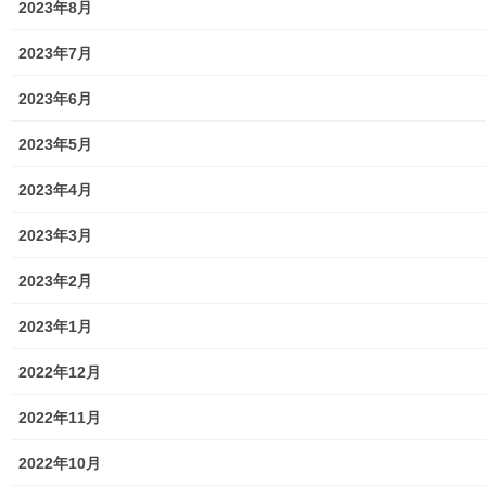
2023年8月
盛連会は２０２０年１０月０３日に文化体験「東大和伝統芸能フ
ェスタ」を企画し、子ども達の成長の機会を作る目的で新たに
2023年7月
「東大和音頭」を東大和市立第二小学校校庭で発表しておりま
す。その発表状況は下記資料をご覧(アップ願います)下さい。
2023年6月
2023年5月
2023年4月
2023年3月
2023年2月
2023年1月
2022年12月
210429東大和音頭実施報告
2022年11月
東大和音頭 歌詞完成
大和音頭、歌パート譜
2022年10月
トップページに戻る