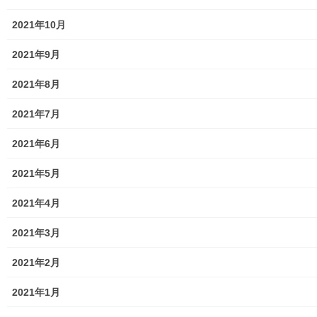
共
は
2025年6月26日
2024年7月2日
有
ク
(
リ
暮らしを守る
暮らしを守る
2021年10月
新
ッ
し
ク
南街まつり(盛連会 文化体
い
し
ウ
て
2021年9月
験 東大和伝統芸能フェスタ
ィ
く
ン
だ
２０２３)
ド
さ
2021年8月
2023年7月4日
ウ
い
で
(
暮らしを守る
開
新
き
し
2021年7月
ま
い
す
ウ
)
ィ
2021年6月
ン
ド
Facebook
ウ
twitter
で
2021年5月
開
き
ま
LINE
2021年4月
す
)
2021年3月
暮らしを守る
カテゴリー
2021年2月
2021年1月
暮らしを守る