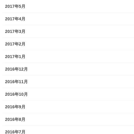
2017年5月
防災関連
2017年4月
東大和市防災地区カルテ１６地区明細
2017年3月
北多摩西部消防署
2017年2月
北多摩西部消防署発行資料
2017年1月
東大和市消防団
2016年12月
東大和市マンホールトイレの設置場所
2016年11月
東大和市立第二小／第二中学校に設置の備蓄コンテナーの
備蓄物品明細
2016年10月
南街・桜が丘地域防災協議会
2016年9月
東大和市立第二小学校避難所管理運営マニュアル
2016年8月
東大和第二中学校避難所管理運営マニュアル
2016年7月