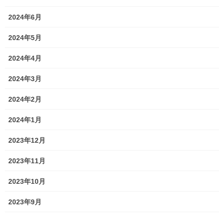
2024年6月
2024年5月
2024年4月
2024年3月
2024年2月
2024年1月
2023年12月
主催；東大和盛連会、後援；東大和市／東大和市教育委員会は来
2023年11月
る０７月２５日(土)及び０７月２６日(日)の両日標題の「南街まつ
2023年10月
り(盛連会 文化体験 東大和伝統芸能フェスタ２０２６)」の開催
を予定しております。詳細は下記資料をご覧(アップ願います)下さ
2023年9月
い。
南街祭り、東大和伝統芸能フェスタ260725,26チラシ