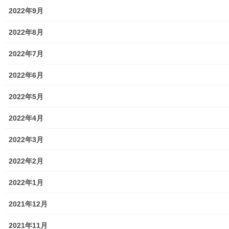
2022年9月
2022年8月
2022年7月
2022年6月
街創り
2022年5月
2022年4月
共有:
2022年3月
ク
F
リ
a
ッ
c
2022年2月
ク
e
し
b
て
o
T
o
2022年1月
関連
w
k
i
で
t
共
南街まつり(盛連会 文化体
南街まつり(盛連会 文化体
2021年12月
t
有
e
す
験 東大和伝統芸能フェスタ
験 東大和伝統芸能フェスタ
r
る
２０２５)開催案内
２０２４)開催案内
で
に
2021年11月