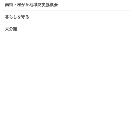
南街・桜が丘地域防災協議会
東大和少年少女合唱団定期演奏会
暮らしを守る
発行資料
未分類
二小保管の古い写真
東大和伝統芸能フェスタ(東大和音頭)の実施(発表)報告
防災関連資料
マニュアル等
ASA大和発行資料
大和ものがたり；２０１５年(０７月～１２月)
大和ものがたり；２０１６年(０１月～１２月）
大和ものがたり；２０１７年(０１月～１２月)