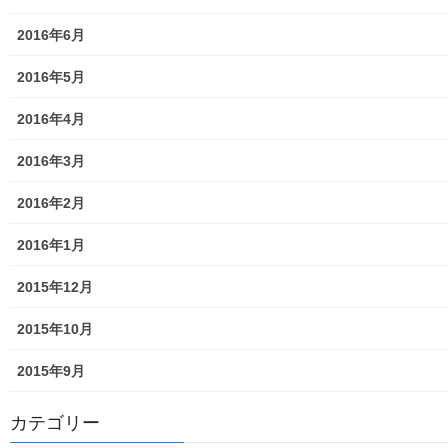
発行書籍
2016年6月
放射線量
2016年5月
空間放射線量測定
2016年4月
南街・桜が丘地域の測定結果
2016年3月
東大和市中央／湖畔地域の測定結果
2016年2月
東大和他地域の空間放射線量測定結果
2016年1月
食品の含有放射線量の測定結果
2015年12月
青少年対策
2015年10月
青少年対策第二地区委員会 年度計画／実績報告
2015年9月
御神輿譲渡関連資料
カテゴリー
凧作りマニュアル