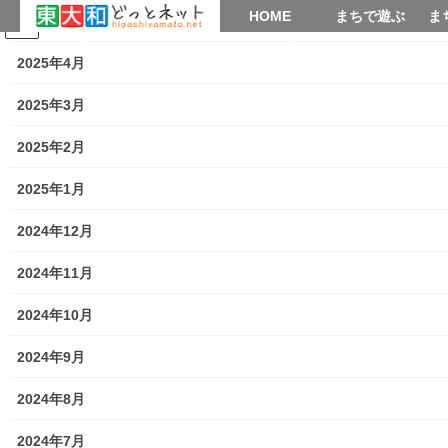
HOME
HOME
まちで遊ぶ
ま
2025年5月
コ
ナ
まちで学ぶ
がいこくじん
みんなのブログ
イベント
考えよう街創り
ン
ビ
2025年4月
テ
ゲ
ン
ー
2025年3月
暮らしを守る
ツ
シ
へ
ョ
2025年2月
ス
ン
HOME
暮らしを守る
キ
に
2025年1月
南街まつり(盛連会 文化体験 東大和伝統芸能フェスタ２０２６)開催案内
ッ
移
プ
動
2024年12月
2026年7月5日
/ 最終更新日時 :
2026年7月5日
街創り
2024年11月
暮らしを守る
南街まつり(盛連会 文化体験 東
2024年10月
大和伝統芸能フェスタ２０２６)開
2024年9月
催案内
2024年8月
2024年7月